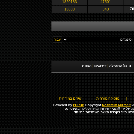
1820183
47501
13633
343
היכל התהילה
|
דירוגים
|
הצוות
|
מוסיקה מזרחית
|
שירים במזרחית
Powered By
PHPBB
Copyright
Noshmim Mizrahit
20
ל על ידי
@.מ.י - שירותי מדיה וסליקה באינטרנט
לינו מייל לקבלת הצעה משתלמת במיוחד