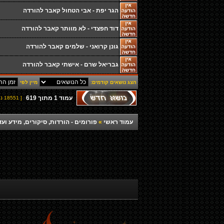
הגר יפת - אבי הטחול קאבר להורדה
דוד חפצדי - לא מוותר קאבר להורדה
גונן קרואני - שלמים קאבר להורדה
גבריאל שרם - אישתי קאבר להורדה
הצג נושאים קודמים:
מיין לפי
עמוד
1
מתוך
619
[ 18551 נושאים ]
עמוד ראשי
»
פורומים - הורדות, סיקורים, מידע ועד