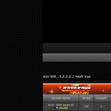
עבור לעמוד
1
,
2
,
3
,
4
,
5
...
619
הבא
תגובות
צפיות
הודעה אחרונה
02 אוגוסט 2026, 20:27
130
0
eliad83