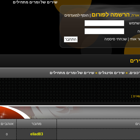
שירים של זמרים מתחילים
הרשמה לפורום
אורח,
|
הוסף למועדפים
שתמש
ה
ר אותי |
שכחתי סיסמה
רים
כונים.
»
שירים וסינגלים
»
שירים של זמרים מתחילים
ים
מחבר
אוהבים
eliad83
0