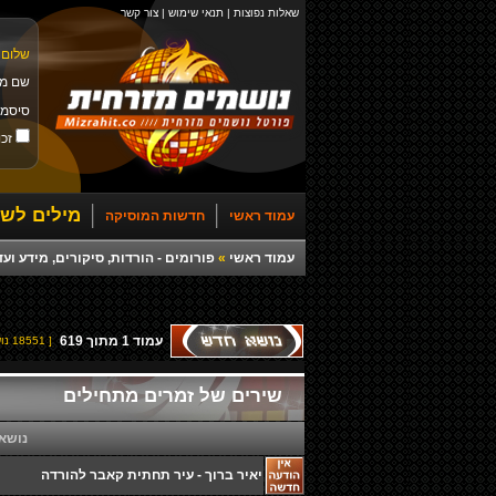
שאלות נפוצות
|
תנאי שימוש
|
צור קשר
שלום 
שם מ
סיסמ
זכו
מילים לשי
עמוד ראשי
חדשות המוסיקה
עמוד ראשי
»
פורומים - הורדות, סיקורים, מידע ועד
עמוד
1
מתוך
619
[ 18551 נושאים ]
שירים של זמרים מתחילים
נושא
יאיר ברוך - עיר תחתית קאבר להורדה