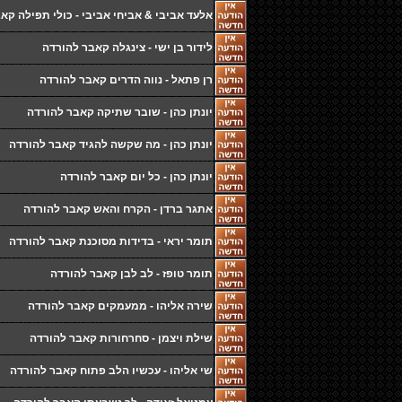
אלעד אביבי & אביחי אביבי - כולי תפילה קא
לידור בן ישי - צינגלה קאבר להורדה
רן פתאל - נווה הדרים קאבר להורדה
יונתן כהן - שובר שתיקה קאבר להורדה
יונתן כהן - מה שקשה להגיד קאבר להורדה
יונתן כהן - כל יום קאבר להורדה
אתגר ברדן - הקרח והאש קאבר להורדה
תומר יראי - בדידות מסוכנת קאבר להורדה
תומר טופז - לב לבן קאבר להורדה
שירה אליהו - ממעמקים קאבר להורדה
שילת ויצמן - סחרחורות קאבר להורדה
שי אליהו - עכשיו הלב פתוח קאבר להורדה