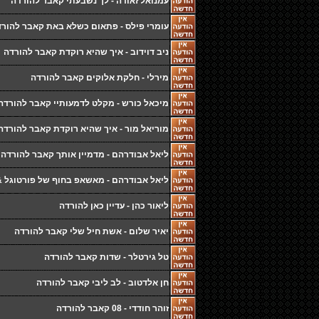
עמנואל זאודה - לך נשבעתי קאבר להורדה
עומרי פילס - פתאום כשלא באת קאבר להור
ניב דוידוב - איך שהיא רוקדת קאבר להורדה
מירלי - חלקת אלוקים קאבר להורדה
מיכאל כורש - מקלט לדמעותיי קאבר להורדה
מוריאל מור - איך שהיא רוקדת קאבר להורדה
ליאל אבודרהם - מדמיין אותך קאבר להורדה
ליאל אבודרהם - מאשאפ בחוף של פורטוגל 
ליאור כהן - עדיין כאן להורדה
יאיר שלום - אשת חיל שלי קאבר להורדה
טל גירטלר - שדות קאבר להורדה
חן אלדטוב - לב ליבי קאבר להורדה
זוהר חודדי - 08 קאבר להורדה