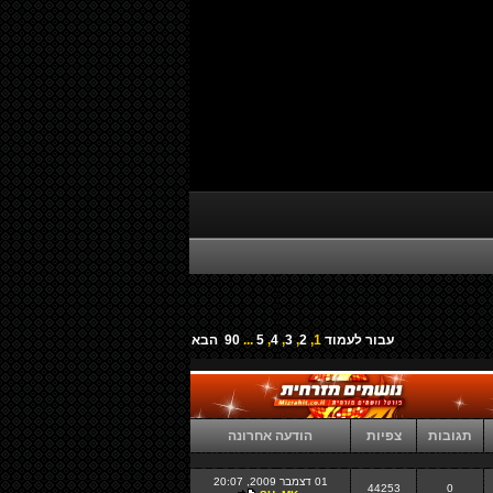
עבור לעמוד
1
,
2
,
3
,
4
,
5
...
90
הבא
תגובות
צפיות
הודעה אחרונה
01 דצמבר 2009, 20:07
44253
0