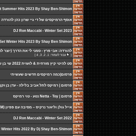
t Summer Hits 2023 By Shay Ben-Shimon
אוסף הרמיקסים של די גיי שרון כהן להורדה
DJ Ron Maccabi - Winter Set 2023
Set Winter Hits 2023 By Shay Ben Shimon סט להיטים חורף 2023
להורדה: אבי פרץ - סמני לי את הדרך (יוצר לא
[
עבור לעמוד:
1
,
2
,
3
,
4
]
סט להיטי קיץ מזרחית & לועזית 2022 שי בן שמעון | Set Summer H
פרסום|כמה רמיקסים חדשים שעשיתי
פרסום | רמיקס לתל אביב בלילה - עדן בן זקן Eden Ben Zaken
פרסום | Netta - Toy נטע - טוי רמיקס
‏‏אייל גולן וליאור נרקיס – מסיבה עם פפיון (DANIEL & OMER REM
DJ Ron Maccabi - Winter Set 2022
t Winter Hits 2022 By Dj Shay Ben-Shimon