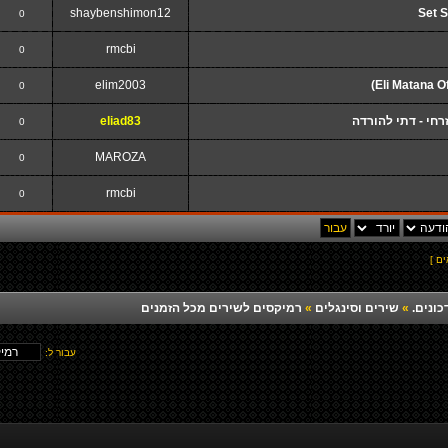
shaybenshimon12
Set 
0
rmcbi
0
elim2003
0
זרחי - דתי להורדה
eliad83
0
MAROZA
0
rmcbi
0
כונים.
»
שירים וסינגלים
»
רמיקסים לשירים מכל הזמנים
עבור ל: