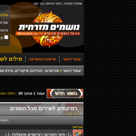
שאלות נפוצות
|
תנאי שימוש
|
צור קשר
שלום 
שם מ
סיסמ
זכו
מילים לשי
עמוד ראשי
חדשות המוסיקה
עמוד ראשי
»
פורומים - הורדות, סיקורים, מידע ועד
עמוד
1
מתוך
90
[ 2682 נושאים ]
רמיקסים לשירים מכל הזמנים
נושאי
הכרזות
.: | - חוקי הפורום: רמיקסים ואקפלות - | :.