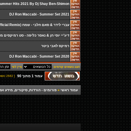
Summer Hits 2021 By Dj Shay Ben-Shimon
DJ Ron Maccabi - Summer Set 2021
עברי לידר & סאם חלבי - שמח (Eli Matana Official Remix)
דיג'יי יוסי חן & נאסר כליפה - סט רמיקסים מ
רמיקס לאבי ביטר
DJ Ron Maccabi - Summer Set 2020
הצג נושאים קודמים:
מיין לפי
עמוד
1
מתוך
90
[ 2682 נושאים ]
עמוד ראשי
»
פורומים - הורדות, סיקורים, מידע ועד