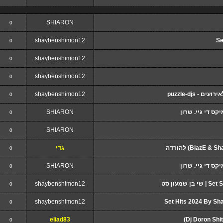
SHIARON
0
shaybenshimon12
Se
0
shaybenshimon12
0
shaybenshimon12
0
shaybenshimon12
0
SHIARON
0
SHIARON
0
גדי
0
SHIARON
0
עון סט
shaybenshimon12
0
shaybenshimon12
0
eliad83
0