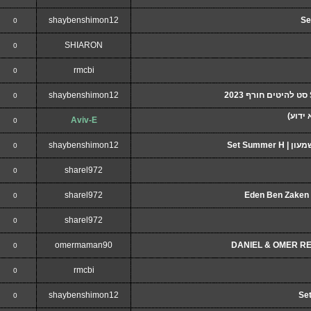
shaybenshimon12
Se
0
SHIARON
0
rmcbi
0
shaybenshimon12
0
 ידוע)
Aviv-E
0
shaybenshimon12
0
sharel972
0
sharel972
0
sharel972
0
omermaman90
0
rmcbi
0
shaybenshimon12
Se
0