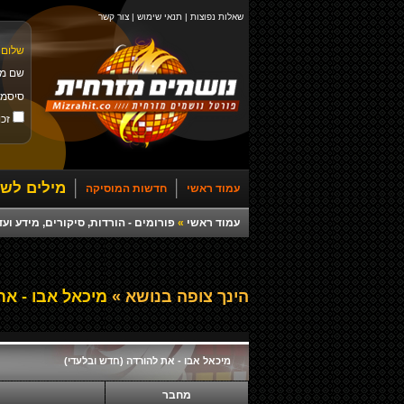
שאלות נפוצות
|
תנאי שימוש
|
צור קשר
שלום 
שם מ
סיסמ
זכו
מילים לשי
עמוד ראשי
חדשות המוסיקה
עמוד ראשי
»
פורומים - הורדות, סיקורים, מידע ועד
הינך צופה בנושא »
מיכאל אבו - את
מיכאל אבו - את להורדה (חדש ובלעדי)
מחבר