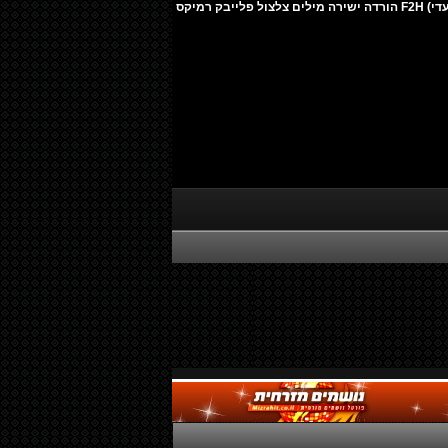
מיכאל אבו - את להורדה (חדש ובלעדי) F2H הורדה ישירה מילים צלצול פלייבק רמיקס