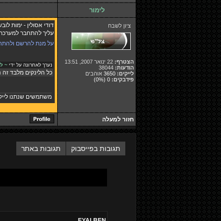
לימור
דודי אסולין - ימות לוב
ציון לשבח
עליך להתחבר למערכת ו
על מנת להרשם ולהתח
הצטרף:
22 ינואר 2007, 13:51
נערך לאחרונה על ידי
~ לירו
הודעות:
38044
כל הלינקים מלבד זה נ
לייקים:
3650
אוהבים
פידבקים:
0
(0%)
משתמשים שנתנו לייק
חזור למעלה
תגובות בפייסבוק
תגובות באתר
EYALBEN