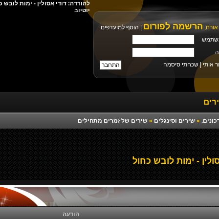
יוטיוב
הרשמה לפורום
אורח,
|
הוסף למועדפים
שתמש
ה
ר אותי |
שכחתי סיסמה
רים
כונים.
»
שירים וסינגלים
»
שירים של זמרים מתחילים
ולין - ימות לובש כחול
הודעה