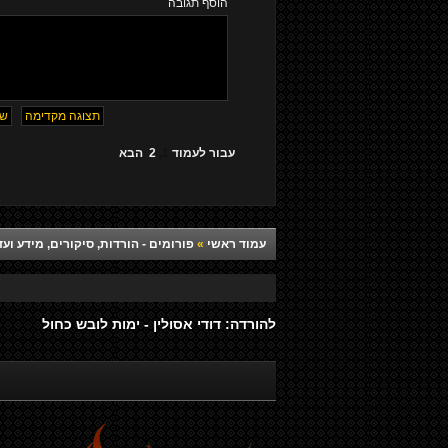
הוסף תגובה
עבור לעמוד
1
,
2
הבא
עמוד ראשי
»
פורומים - הורדות, סיקורים, מידע ועד
להורדה: דודי אסולין - ימות לובש כחול