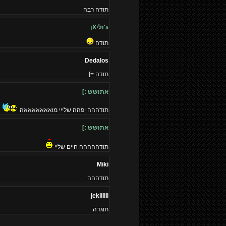
תודה רבה
ג'וליXן
תודה
Dedalos
תודה =]
אתושש :]
תודההה יפהה שלייי מואאאאאאאה
אתושש :]
תודההההה חיים שליי
Miki
תודההה
jekiiiiii
תוגדה