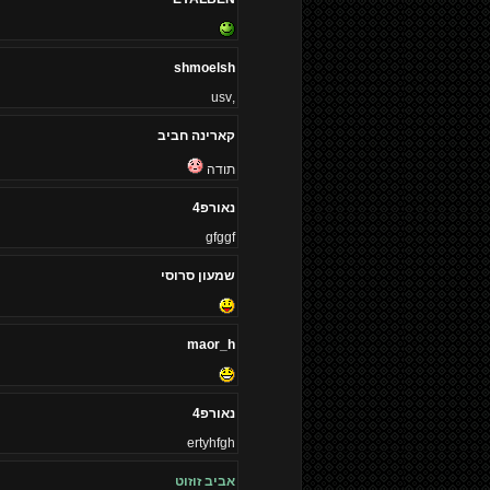
shmoelsh
,usv
קארינה חביב
תודה
נאורפ4
gfggf
שמעון סרוסי
maor_h
נאורפ4
ertyhfgh
אביב זוזוט