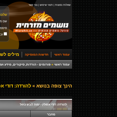
שאלות נפוצות
|
תנאי שימוש
|
צור קשר
שלום 
שם מ
סיסמ
זכו
מילים לשי
עמוד ראשי
חדשות המוסיקה
עמוד ראשי
»
פורומים - הורדות, סיקורים, מידע ועד
הינך צופה בנושא »
להורדה: דודי אס
להורדה: דודי אסולין - ימות לובש כחול
מחבר