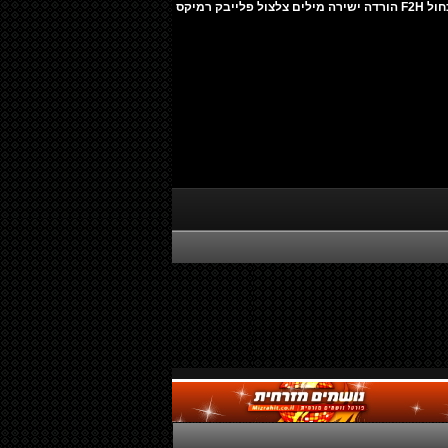
להורדה: דודי אסולין - ימות לובש כחול F2H הורדה ישירה מילים צלצול פלייבק רמיקס