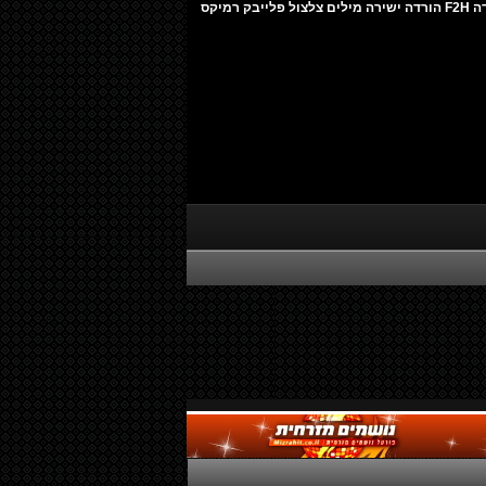
מנשה סביליה - אמונה קאבר להורדה F2H הורדה ישירה מילים צלצול פלייבק רמיקס