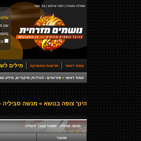
שאלות נפוצות
|
תנאי שימוש
|
צור קשר
שלום 
שם מ
סיסמ
זכו
מילים לשי
עמוד ראשי
חדשות המוסיקה
עמוד ראשי
»
פורומים - הורדות, סיקורים, מידע ועד
הינך צופה בנושא »
מנשה סביליה - 
מנשה סביליה - אמונה קאבר להורדה
מחבר