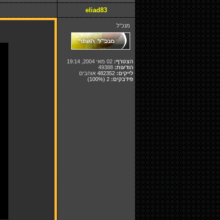
eliad83
מנכ"ל
הצטרף:
02 מאי 2004, 19:14
הודעות:
49388
לייקים:
482352
אוהבים
פידבקים:
2
(100%)