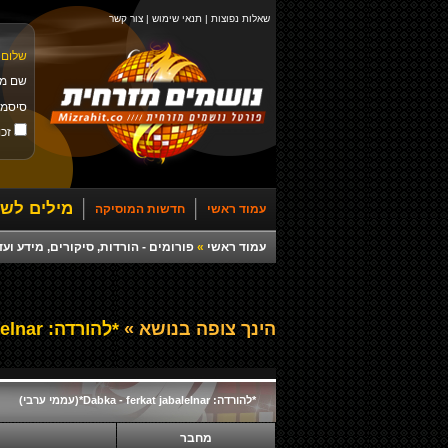
שאלות נפוצות
|
תנאי שימוש
|
צור קשר
שלום 
שם מ
סיסמ
זכו
מילים לשי
עמוד ראשי
חדשות המוסיקה
עמוד ראשי
»
פורומים - הורדות, סיקורים, מידע ועד
הינך צופה בנושא »
*להורדה: Dabka - ferkat jabalelnar*(עממי ערבי)
*להורדה: Dabka - ferkat jabalelnar*(עממי ערבי)
מחבר