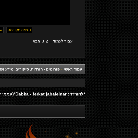
עבור לעמוד
1
,
2
,
3
הבא
עמוד ראשי
»
פורומים - הורדות, סיקורים, מידע ועד
*להורדה: Dabka - ferkat jabalelnar*(עממי ערבי)