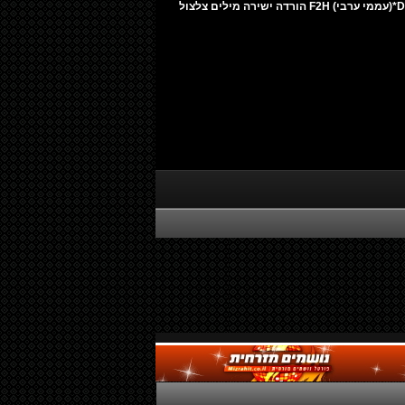
*להורדה: Dabka - ferkat jabalelnar*(עממי ערבי) F2H הורדה ישירה מילים צלצול