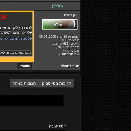
ג'וליXן
שים
ציון לשבח
להורדה קליק ימני ושמ
עליך להתחבר למערכת ו
הצטרף:
18 מרץ 2005, 05:06
על מנת להרשם ולהתח
הודעות:
31906
לייקים:
689
אוהבים
פידבקים:
0
(0%)
שם פרטי:
<.
משתמשים שנתנו לייק
שם משפחה:
<.
חזור למעלה
תגובות בפייסבוק
תגובות באתר
הוסף תגובה