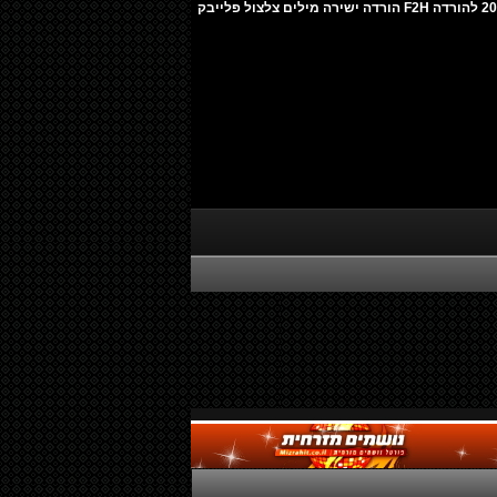
עדן צפתי - מחרוזת נדרת לי נדר 2025 להורדה F2H הורדה ישירה מילים צלצול פלייבק