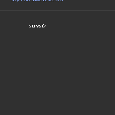
על מנת להרשם ולהתחבר לאתר לחץ כאן
להאזנה: