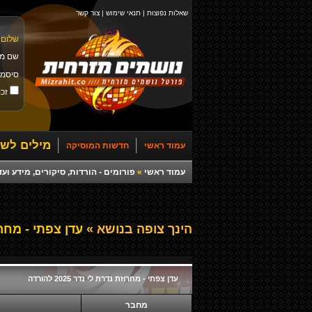
שאלות נפוצות
|
תנאי שימוש
|
צור קשר
שלום 
שם מ
סיסמ
זכו
מילים לשי
עמוד ראשי
חדשות המוסיקה
עמוד ראשי
»
פורומים - הורדות, סיקורים, מידע ועד
הינך צופה בנושא »
עדן צפתי - מחרוזת נד
עדן צפתי - מחרוזת נדרת לי נדר 2025 להורדה
מחבר