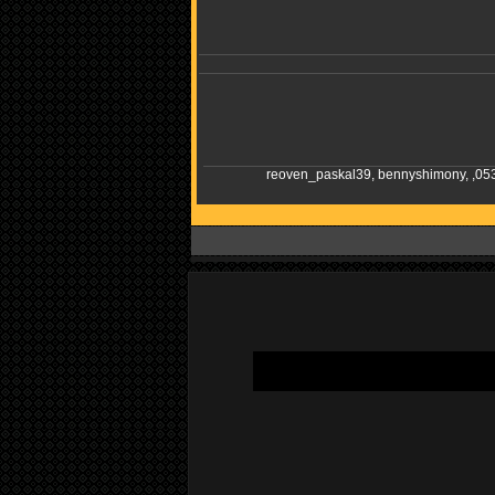
reoven_paskal39
,
bennyshimony
,
,