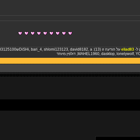
 ל-
eliad83
על הודעה זו (13):
aש0533125100
,
david8182
,
shlomi123123
,
bari_4
,
DiSHi
Y
,
lonelywolf
,
dasktop
,
MAHEL1960
,
דולפין מיוחד