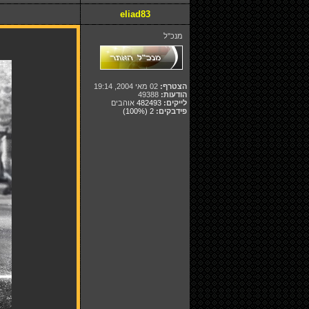
eliad83
מנכ"ל
הצטרף:
02 מאי 2004, 19:14
הודעות:
49388
לייקים:
482493
אוהבים
פידבקים:
2
(100%)