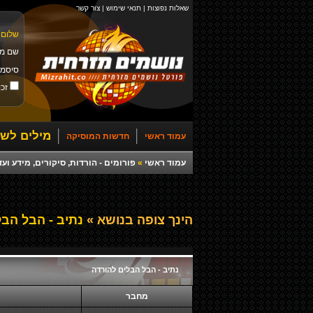
שאלות נפוצות
|
תנאי שימוש
|
צור קשר
שלום 
שם מ
סיסמ
זכו
מילים לשי
עמוד ראשי
חדשות המוסיקה
עמוד ראשי
»
פורומים - הורדות, סיקורים, מידע ועד
הינך צופה בנושא »
נתיב - הבל הבל
נתיב - הבל הבלים להורדה
מחבר