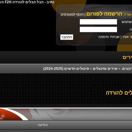
נתיב - הבל הבלים להורדה F2H הורדה ישירה מילים צלצול פלייבק רמיקס יוטיוב
הרשמה לפורום
אורח,
|
הוסף למועדפים
שתמש
ה
ר אותי |
שכחתי סיסמה
רים
כונים.
»
שירים וסינגלים
»
סינגלים חדשים (2024-2025)
ים להורדה
הודעה