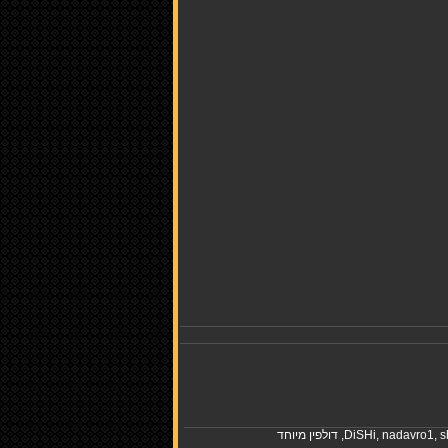
s
,
nadavro1
,
DiSHi
,
דולפין מיוחד