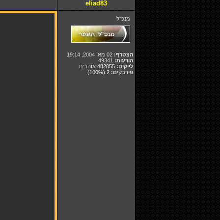
eliad83
מנכ"ל
הצטרף:
02 מאי 2004, 19:14
הודעות:
49341
לייקים:
482055
אוהבים
פידבקים:
2
(100%)