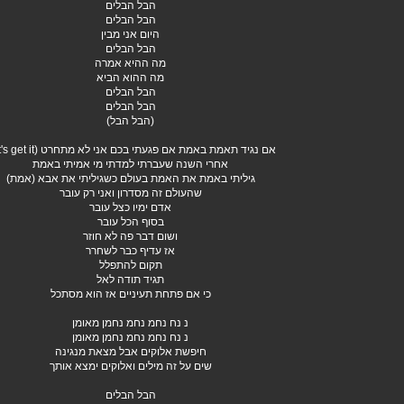
הבל הבלים
הבל הבלים
היום אני מבין
הבל הבלים
מה ההיא אמרה
מה ההוא הביא
הבל הבלים
הבל הבלים
(הבל הבל)
אם נגיד תאמת באמת אם פגעתי בכם אני לא מתחרט (let's get it)
אחרי השנה שעברתי למדתי מי אמיתי באמת
גיליתי באמת את האמת בעולם כשגיליתי את אבא (אמת)
שהעולם זה מסדרון ואני רק עובר
אדם ימיו כצל עובר
בסוף הכל עובר
ושום דבר פה לא חוזר
אז עדיף כבר לשחרר
תקום להתפלל
תגיד תודה לאל
כי אם פתחת תעיניים אז הוא מסתכל
נ נח נחמ נחמ נחמן מאומן
נ נח נחמ נחמ נחמן מאומן
חיפשת אלוקים אבל מצאת מנגינה
שים על זה מילים ואלוקים ימצא אותך
הבל הבלים