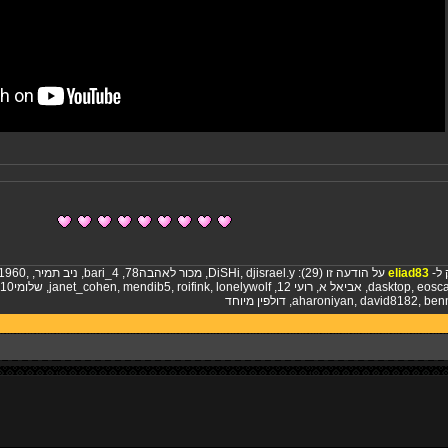
 ל-
eliad83
על הודעה זו (29):
djisrael.y
,
DiSHi
,
מכור לאהבה78
,
bari_4
,
ניב תמיר
,
,
1960
eosca
,
dasktop
,
אביאל א
,
רועי 12
,
lonelywolf
,
roifink
,
mendib5
,
janet_cohen
,
שלומי10
ben
,
david8182
,
aharoniyan
,
דולפין מיוחד