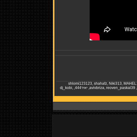
shlomi123123
,
shahafz
,
Niki313
,
MAHEL
,
reoven_paskal39
,
avivbriza
,
יאיר444
,
,
dj_kobi