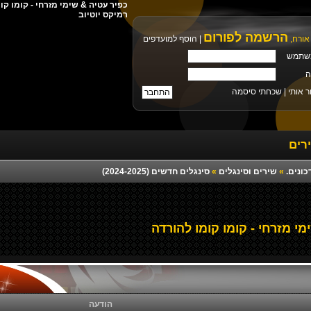
רמיקס יוטיוב
הרשמה לפורום
אורח,
|
הוסף למועדפים
שתמש
ה
ר אותי |
שכחתי סיסמה
רים
כונים.
»
שירים וסינגלים
»
סינגלים חדשים (2024-2025)
י מזרחי - קומו קומו להורדה
הודעה