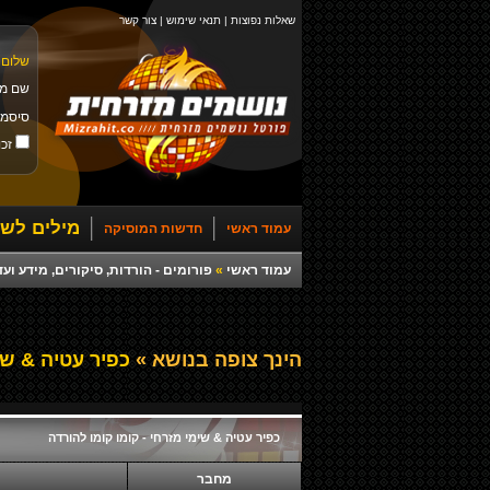
שאלות נפוצות
|
תנאי שימוש
|
צור קשר
שלום 
שם מ
סיסמ
זכו
מילים לשי
עמוד ראשי
חדשות המוסיקה
עמוד ראשי
»
פורומים - הורדות, סיקורים, מידע ועד
הינך צופה בנושא »
כפיר עטיה & שימ
כפיר עטיה & שימי מזרחי - קומו קומו להורדה
מחבר