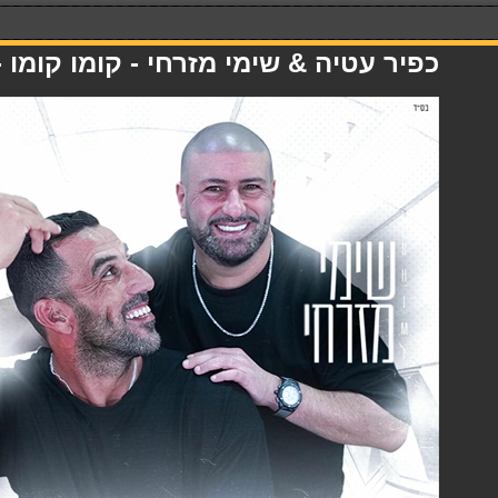
כפיר עטיה & שימי מזרחי - קומו קומו - 4.09.25