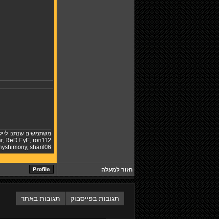
משתמשים שנתנו לייק
r
,
ReD EyE
,
ron112
nyshimony
,
sharif06
חזור למעלה
תגובות בפייסבוק
תגובות באתר