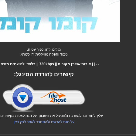
מילים ולחן: כפיר עטיה.
עיבוד והפקה מוזיקלית: דן סמרא.
- - | | איכות אולפן מקורית || 320kbps || בלעדי לנושמים מזרחית | | - -
קישורים להורדת הסינגל:
עליך להתחבר למערכת ולהפעיל את חשבונך על מנת לצפות בקישורים ו
על מנת להרשם ולהתחבר לאתר לחץ כאן