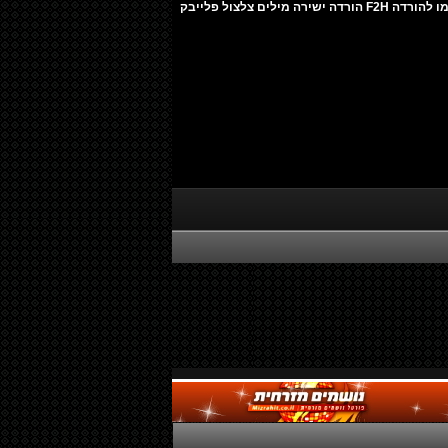
כפיר עטיה & שימי מזרחי - קומו קומו להורדה F2H הורדה ישירה מילים צלצול פלייבק