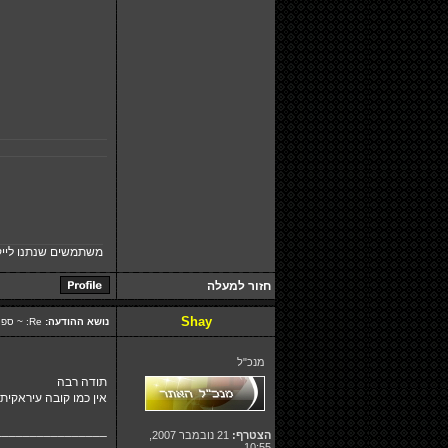
משתמשים שנתנו לייק
חזור למעלה
Shay
נושא ההודעה:
Re: ~ ספיישל מתכונים: קובה ~
מנכ"ל
תודה רבה
אין כמו קובה עיראקית
________________
הצטרף:
21 נובמבר 2007,
10:55