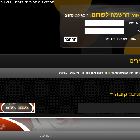
~ ספיישל מתכונים: קובה ~ F2H הורדה ישירה מילים צלצול פלייבק רמיקס יוטיוב
הרשמה לפורום
אורח,
|
הוסף למועדפים
שתמש
ה
ר אותי |
שכחתי סיסמה
רים
רת חווית המשתמש
»
פורום מתכונים ומאכלי עדות
ים: קובה ~
הודעה