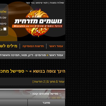
שאלות נפוצות
|
תנאי שימוש
|
צור קשר
שלום 
שם מ
סיסמ
זכו
מילים לשי
עמוד ראשי
חדשות המוסיקה
עמוד ראשי
»
פורומים - דיון, פנאי, תמיכה והעש
הינך צופה בנושא »
~ ספיישל מתכונ
עמוד
1
מתוך
1
[ 2 הודעות ]
~ ספיישל מתכונים: קובה ~
מחבר