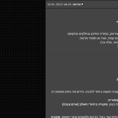
פורסם:
04 מאי 2013, 10:44
בעיראק, במזרח התיכון ובחלקים מהקווקז.
ו קמח, אורז או תפוחי אדמה.
ר, מלח וכו').
.
ובה הקשה ביותר להכנה, נדרש פה ניסיון ומאמץ רב
סוריה
.
ת בצק.
מקורה ביהודי חאלב (ארם צובה)
ס עוף, בצל, כורכום ולפעמים גרגרי חומוס.
מקורה