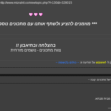
http://www.mizrahit.co/viewtopic.php?f=130&t=328015
*** מוזמנים להציע ולשתף אותנו עם מתכונים נוספ
בהצלחה ובתיאבון !!
צוות מתכונים - נושמים מזרחית
 ל-
atzoref
על הודעה זו:
~ כת!ם בJשמה ~
 מבית סבתא.
_