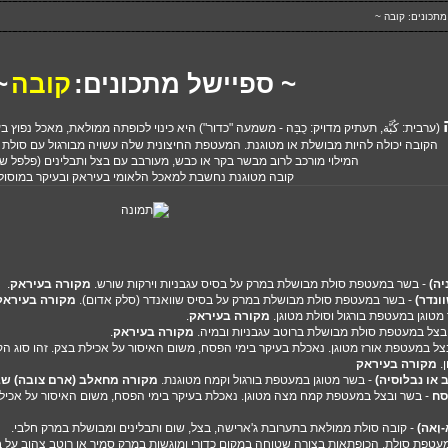
תכונים: קובה ~
~ ספיישל מתכונים:
קובה
~
ה
(ערבית: كُبَّة, תעתיק מדויק: כֻבַּה - משמעה "כדור") היא כינוי לכופתה ממולאת, מאכל נפוץ 
הקובה יכולה להיות מבושלת או מטוגנת. המעטפת החיצונית שלה עשויה מבורגול עם סולת א
המילוי מורכב לרוב מבשר בקר או כבש, מעורבב עם בצל ותבלינים (פלפל שחו
קובה מטוגנת נחשבת למאכל הלאומי בעיראק ובעיקר במוסול.
יה)
- בשר במעטפת סולת מבושלת במרק על בסיס עגבניות וירקות שורש.
מקורה בעיראק
.
ונדר)
- בשר במעטפת סולת מבושלת במרק על בסיס שוואנדר (סלק אדום).
מקורה בעיראק
מטוגן במעטפת בורגול וסולת מטוגן.
מקורה בעיראק
.
בצל במעטפת סולת מבושלת ברוטב עגבניות ובמיה.
מקורה בעיראק
.
צל במעטפת אורז מטוגן. נאכלת בעיקר בימי הפסח, משום האיסור על אכילת בצק. זהו סוג הק
ן.
מקורה בעיראק
 או נבלוסיה)
- בשר מטוגן במעטפת בורגול וקמח מטוגנת.
מקורה מחאלב (ארם צובה) שב
סח
- בשר ובצל במעטפת קמח מצה מטוגן. נאכלת בעיקר בימי הפסח, משום האיסור על אכיל
וָאה)
- קובה סולת ממולאת בתערובת ג'ארישה, בצל, שום ותבלינים ומבושלת במרק חלבי‏.
טפת סולת. הכופתאות בצורה שטוחה במקום כדורי ומוגשות במרק סמיך או רוטב צהוב על בסי