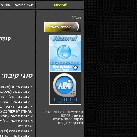
atzoref
נושא ההודעה:
~ ספיישל מ
מנכ"ל
קוּ‏בֶּ‏
סוגי קובה:
>
קובה אדום (מטפונ
>
קובה סגול (סלק/שו
>
קובה בורגול
- בשר 
>
קובה במיה
- בשר ו
>
קובה ברוז
- בשר וב
שהאורז לא ייפול בטיגו
הצטרף:
30 יוני 2003, 12:43
הודעות:
93925
>
קובה חלאבי (חלאב
לייקים:
9022
אוהבים
>
קובה חלאבי של פ
פידבקים:
0
(0%)
שבסוריה
.
>
קובה חלבית (דוֹכָא-
>
קובה חמו
- בשר במע