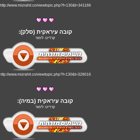
http://www.mizrahit.co/viewtopic.php?f=130&t=341166
קובה עיראקית (סלק):
קרדיט: לימור
http://www.mizrahit.co/viewtopic.php?f=130&t=328016
קובה עיראקית (במיה):
קרדיט: לימור