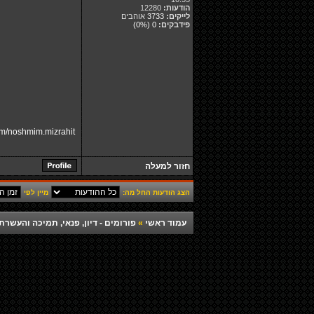
הודעות:
12280
לייקים:
3733
אוהבים
פידבקים:
0
(0%)
m/noshmim.mizrahit/
חזור למעלה
הצג הודעות החל מה:
מיין לפי
עמוד ראשי
»
פורומים - דיון, פנאי, תמיכה והעש