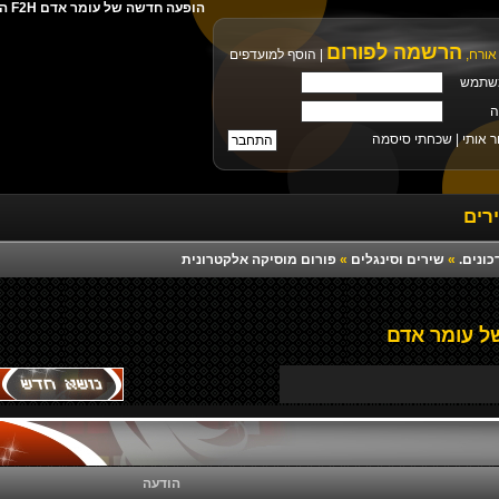
הופעה חדשה של עומר אדם F2H הורדה ישירה מילים צלצול פלייבק רמיקס יוטיוב
הרשמה לפורום
אורח,
|
הוסף למועדפים
שתמש
ה
ר אותי |
שכחתי סיסמה
רים
כונים.
»
שירים וסינגלים
»
פורום מוסיקה אלקטרונית
 עומר אדם
הודעה