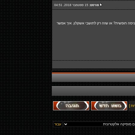
פורסם:
15 ספטמבר 2018, 04:51
סה חופשית? או שזה רק לתושבי אשקלון. איך אפשר
ת ]