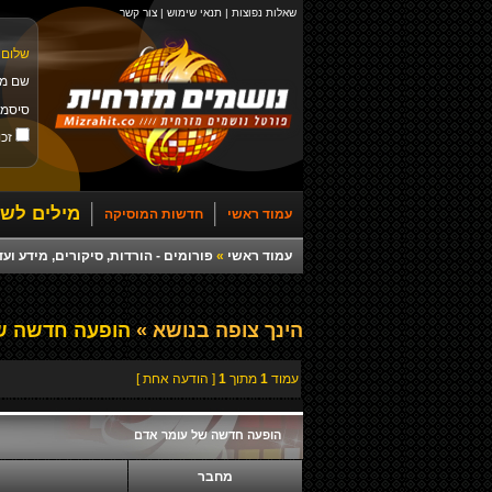
שאלות נפוצות
|
תנאי שימוש
|
צור קשר
שלום 
שם מ
סיסמ
זכו
מילים לשי
עמוד ראשי
חדשות המוסיקה
עמוד ראשי
»
פורומים - הורדות, סיקורים, מידע ועד
הינך צופה בנושא »
הופעה חדשה של
עמוד
1
מתוך
1
[ הודעה אחת ]
הופעה חדשה של עומר אדם
מחבר