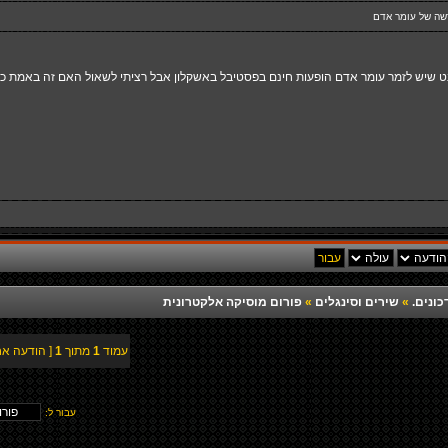
ה של עומר אדם
ט שיש לזמר
עומר אדם הופעות
חינם בפסטיבל באשקלון אבל רציתי לשאול האם זה באמת כני
כונים.
»
שירים וסינגלים
»
פורום מוסיקה אלקטרונית
עמוד
1
מתוך
1
[ הודעה אח
עבור ל: