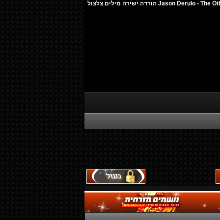
Jason Derulo - The Other Side (Dizz & Goff Remix) F2H הורדה ישירה מילים צלצול