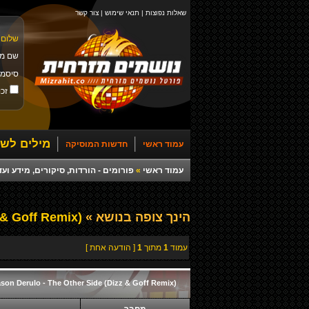
שאלות נפוצות
|
תנאי שימוש
|
צור קשר
שלום 
שם מ
סיסמ
זכו
מילים לשי
עמוד ראשי
חדשות המוסיקה
עמוד ראשי
»
פורומים - הורדות, סיקורים, מידע ועד
הינך צופה בנושא »
Jason Derulo - The Other Side (Dizz & Goff Remix)
עמוד
1
מתוך
1
[ הודעה אחת ]
son Derulo - The Other Side (Dizz & Goff Remix)