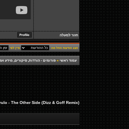
חזור למעלה
הצג הודעות החל מה:
מיין לפי
עמוד ראשי
»
פורומים - הורדות, סיקורים, מידע ועד
ulo - The Other Side (Dizz & Goff Remix)