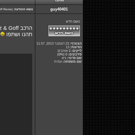
מחבר
guy40401
נושא ההודעה:
Jason Derulo - The Other Side (Dizz & Goff Remix)
נושם חדש
הרכב Dizz & Goff ברמיקס חדש לשירו החדש של Jason Derulo - The Other Side (Dizz & Goff Remix)
תהנו ושתפו
הצטרף:
23 דצמבר 2013, 11:57
הודעות:
13
לייקים:
2
אוהבים
פידבקים:
0
(0%)
שם פרטי:
גיא
שם משפחה:
עמית