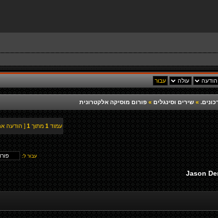
כונים.
»
שירים וסינגלים
»
פורום מוסיקה אלקטרונית
עמוד
1
מתוך
1
[ הודעה אח
עבור ל:
Jason Der