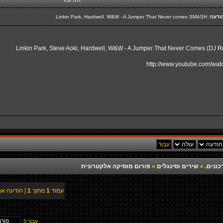
הודעה
ודעה:
Linkin Park, Hardwell, W&W - A Jumper That Never comes SMASH
Linkin Park, Steve Aoki, Hardwell, W&W - A Jumper That Never Comes (DJ
http://www.youtube.com/w
כונים.
»
שירים וסינגלים
»
פורום מוסיקה אלקטרונית
עמוד
1
מתוך
1
[ הודעה אח
עבור ל: