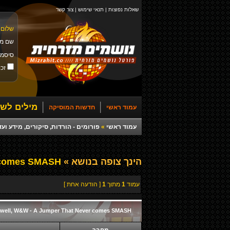
שאלות נפוצות
|
תנאי שימוש
|
צור קשר
שלום 
שם מ
סיסמ
זכו
מילים לשי
עמוד ראשי
חדשות המוסיקה
עמוד ראשי
»
פורומים - הורדות, סיקורים, מידע ועד
הינך צופה בנושא »
Linkin Park, Hardwell, W&W - A Jumper That Never comes SMASH
עמוד
1
מתוך
1
[ הודעה אחת ]
rdwell, W&W - A Jumper That Never comes SMASH