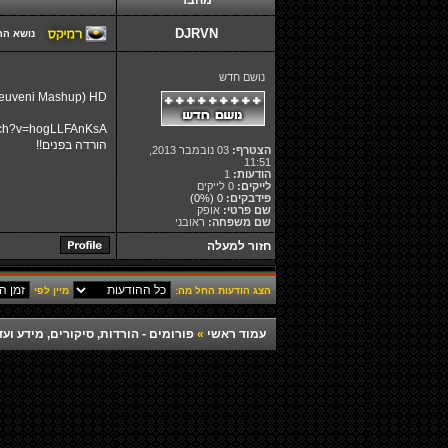
מחבר
DJRVN
נושא הה
נושם חדש
 Reuveni Mashup) HD
atch?v=hogLLFAnKsA
הורדה בפנים!!
הצטרף:
03 נובמבר 2013,
11:51
הודעות:
1
לייקים:
0 לייקים
פידבקים:
0
(0%)
שם פרטי:
אופק
שם משפחה:
ראובני
חזור למעלה
הצג הודעות החל מה:
מיין לפי
עמוד ראשי
»
פורומים - הורדות, סיקורים, מידע ועד