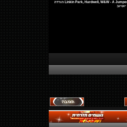
Linkin Park, Hardwell, W&W - A Jumper That Never comes SMASH F2H הורדה
יוטיוב