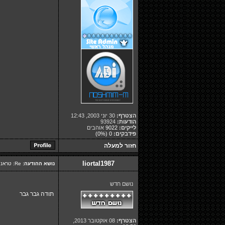
הצטרף:
30 יוני 2003, 12:43
הודעות:
93924
לייקים:
9022
אוהבים
פידבקים:
0
(0%)
חזור למעלה
liortal1987
נושא ההודעה:
Re: טראנס חיות הלהיט שמשגע את אילת
נושם חדש
תודה גבר גבר
הצטרף:
08 אוקטובר 2013,