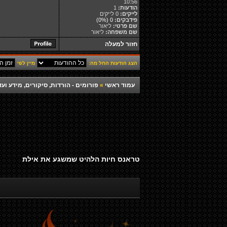
10:56
הודעות:
1
לייקים:
0 לייקים
פידבקים:
0
(0%)
שם פרטי:
ליאור
שם משפחה:
ליאור
חזור למעלה
הצג הודעות החל מה:
מיין לפי
עמוד ראשי
»
פורומים - הורדות, סיקורים, מידע ועד
טראנס חיות הלהיט שמשגע את אילת