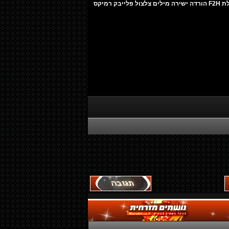
טראנס חיות הלהיט שמשגע את אילת F2H הורדה ישירה מילים צלצול פלייבק רמיקס