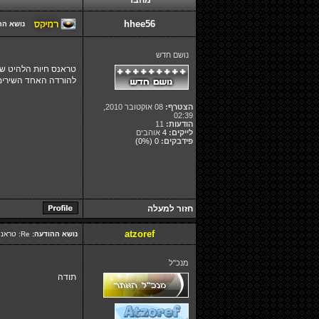
מחבר
hhee56
נושא הה
נושם חדש
טראנס חיות הלהיט ש
להורדה האחד השירים
הצטרף:
08 אוקטובר 2010,
02:39
הודעות:
11
לייקים:
4
אוהבים
פידבקים:
0
(0%)
חזור למעלה
atzoref
נושא ההודעה:
Re: טראנס חיות הלהיט שמשגע את אילת
מנכ"ל
תודה