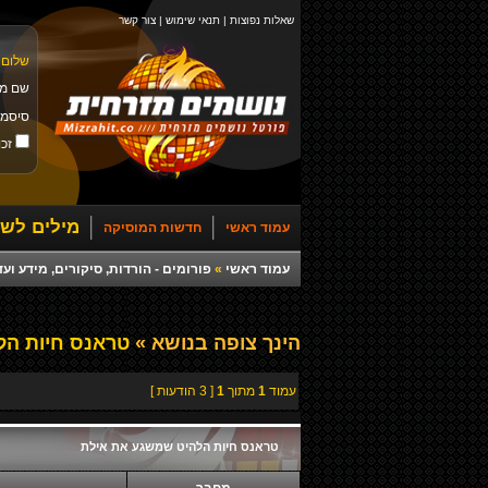
שאלות נפוצות
|
תנאי שימוש
|
צור קשר
שלום 
שם מ
סיסמ
זכו
מילים לשי
עמוד ראשי
חדשות המוסיקה
עמוד ראשי
»
פורומים - הורדות, סיקורים, מידע ועד
הינך צופה בנושא »
טראנס חיות הל
עמוד
1
מתוך
1
[ 3 הודעות ]
טראנס חיות הלהיט שמשגע את אילת