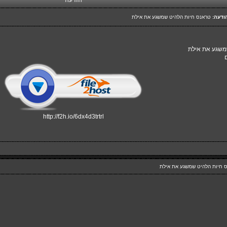
הודעה
ודעה:
טראנס חיות הלהיט שמשגע את אילת
משגע את אילת
http://f2h.io/6dx4d3trtrl