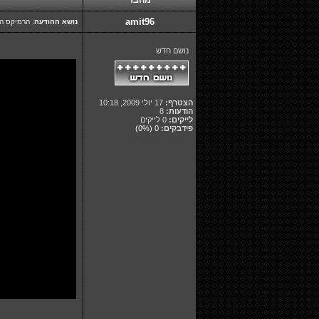
מחבר
amit96
נושא ההודעה:
הרמיקס הח
נושם חדש
הצטרף:
17 יולי 2009, 10:18
הודעות:
8
לייקים:
0 לייקים
פידבקים:
0
(0%)