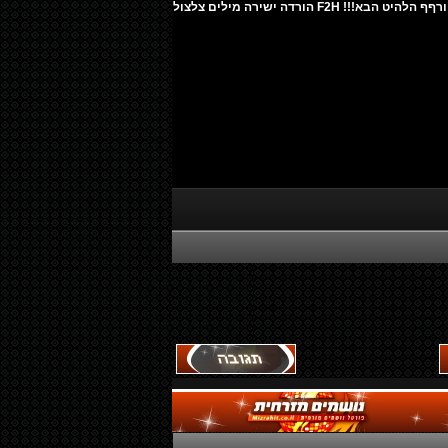
הרמיקס החדש של דוד גואטה - מטורףף הלהיט הבא!!! F2H הורדה ישירה מילים צלצול