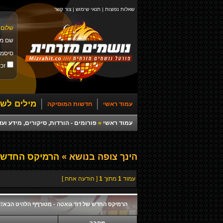
שאלות נפוצות
|
תנאי שימוש
|
צור קשר
שלום 
שם מ
סיסמ
זכו
מילים לשי
עמוד ראשי
חדשות המוסיקה
עמוד ראשי
»
פורומים - הורדות, סיקורים, מידע ועד
הינך צופה בנושא »
הרמיקס החדש של
עמוד
1
מתוך
1
[ הודעה אחת ]
הרמיקס החדש של דוד גואטה - מטורףף הלהיט הבא!!