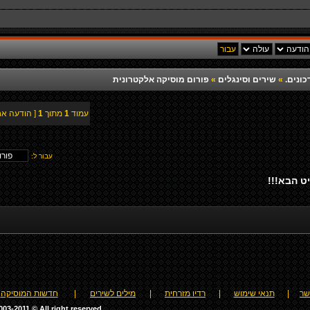
כונים.
»
שירים וסינגלים
»
פורום מוסיקה אלקטרונית
עמוד
1
מתוך
1
[ הודעה אח
עבור ל:
ט הבא!!!
שר
|
תנאי שימוש
|
רדיו מזרחית
|
מילים לשירים
|
חדשות המוסיקה
03-2011 © All right reserved