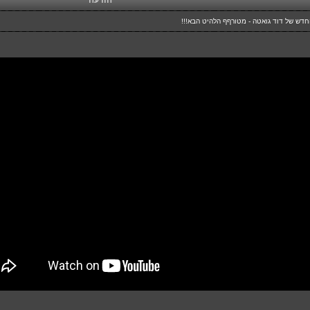
הודעה
דש של דוד גואטה - מטורףף הלהיט הבא!!!