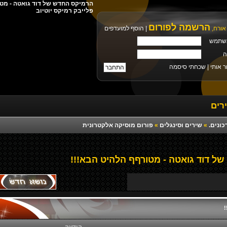
פלייבק רמיקס יוטיוב
הרשמה לפורום
אורח,
|
הוסף למועדפים
שתמש
ה
ר אותי |
שכחתי סיסמה
רים
כונים.
»
שירים וסינגלים
»
פורום מוסיקה אלקטרונית
 דוד גואטה - מטורףף הלהיט הבא!!!
!