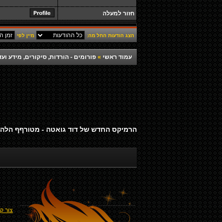
חזור למעלה
הצג הודעות החל מה:
מיין לפי
עמוד ראשי
»
פורומים - הורדות, סיקורים, מידע ועד
הרמיקס החדש של דוד גואטה - מטורףף הלהי
צור ק