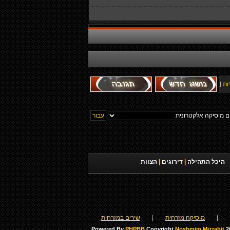
ת ]
היכל התהילה
|
דירוגים
|
הצוות
|
מוסיקה מזרחית
|
שירים במזרחית
Powered By
PHPBB
Copyright
Noshmim Mizrahit
20