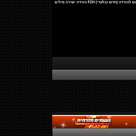
משה קליין - ווקאלי 2026 מיני אלבום להורדה (חדש ובלעדי) F2H הורדה ישירה מילים