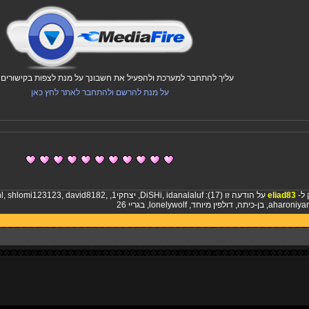
עליך להתחבר למערכת ולהפעיל את חשבונך על מנת לצפות בקישורים ו
על מנת להרשם ולהתחבר לאתר לחץ כאן
 ל-
eliad83
על הודעה זו (17):
idanalaluf
,
DiSHi
,
יצחקי1
,
,
david8182
,
shlomi123123
,
l
aharoniya
,
בן-כיתה
,
דולפין מיוחד
,
lonelywolf
,
בגריי 26