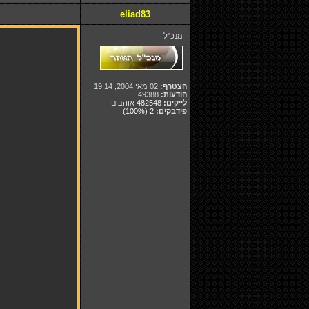
eliad83
מנכ"ל
הצטרף:
02 מאי 2004, 19:14
הודעות:
49388
לייקים:
482548
אוהבים
פידבקים:
2
(100%)