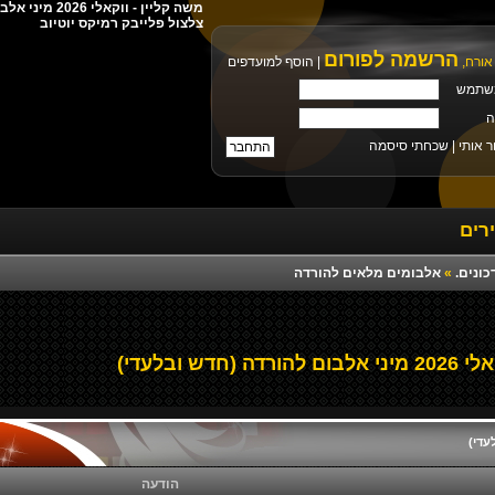
צלצול פלייבק רמיקס יוטיוב
הרשמה לפורום
אורח,
|
הוסף למועדפים
שתמש
ה
ר אותי |
שכחתי סיסמה
רים
כונים.
»
אלבומים מלאים להורדה
חדש ובלעדי)
הודעה