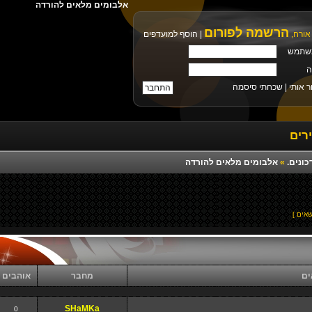
אלבומים מלאים להורדה
הרשמה לפורום
אורח,
|
הוסף למועדפים
שתמש
ה
ר אותי |
שכחתי סיסמה
רים
כונים.
»
אלבומים מלאים להורדה
ים
מחבר
אוהבים
SHaMKa
0