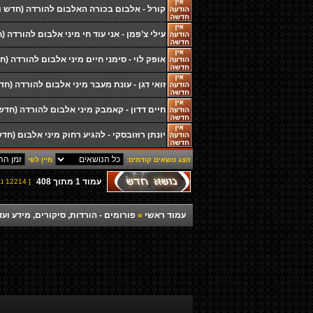
קורל - אלבום בכורה האלבום להורדה (חדש ו
עילי צ’פמן - אני עוד חי מיני אלבום להורדה (
אופק לוי - סימני חיים מיני אלבום להורדה (ח
זואי דגן - עונת מעבר מיני אלבום להורדה (חד
חיים דדון - קאמבק מיני אלבום להורדה (חדש
יונתן רוזובסקי - להגיע רחוק מיני אלבום (חד
הצג נושאים קודמים:
מיין לפי
עמוד
1
מתוך
408
[ 12214 נושאים ]
עמוד ראשי
»
פורומים - הורדות, סיקורים, מידע ועד