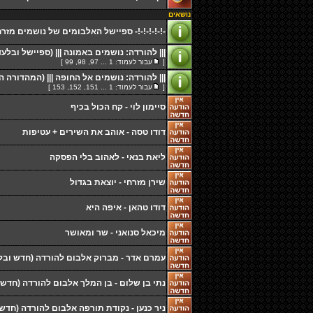
נושאים
-!-!-!-!-!- ספיישל האלבומים של נושמים מזרחית
||| להורדה: נושמים באמונה ||| (ספיישל ובלע
[
עבור לעמוד:
1
...
97
,
98
,
99
]
||| להורדה: נושמים אל החופה ||| (המהדורה 
[
עבור לעמוד:
1
...
151
,
152
,
153
]
סיימון לוי - קח הכול בכיף
דודו טסה - אוהב את השירים + עטיפות
ליאת בנאי - לאהוב בלי הפסקה
שירן מזרחי - יוצאת בגדול
דודו טהאן - איפה היא
מיכאל סנואני - שר ומאושר
עמרם אדר - מברוק אלבום להורדה (חדש ובל
נתי בן שלום - בן המלך אלבום להורדה (חדש 
ניר כנען - נקודת תורפה אלבום להורדה (חדש 