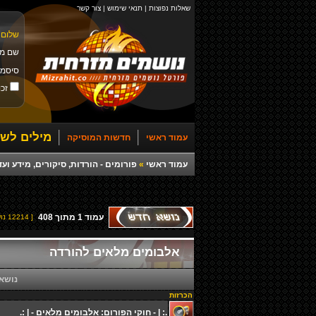
שאלות נפוצות
|
תנאי שימוש
|
צור קשר
שלום 
שם מ
סיסמ
זכו
מילים לשי
עמוד ראשי
חדשות המוסיקה
עמוד ראשי
»
פורומים - הורדות, סיקורים, מידע ועד
עמוד
1
מתוך
408
[ 12214 נושאים ]
אלבומים מלאים להורדה
נושא
הכרזות
.: | - חוקי הפורום: אלבומים מלאים - | :.