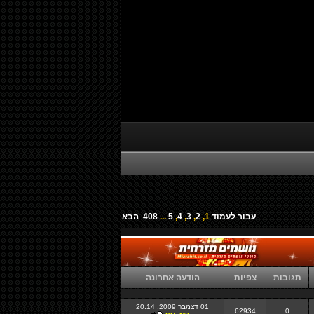
עבור לעמוד
1
,
2
,
3
,
4
,
5
...
408
הבא
תגובות
צפיות
הודעה אחרונה
01 דצמבר 2009, 20:14
62934
0