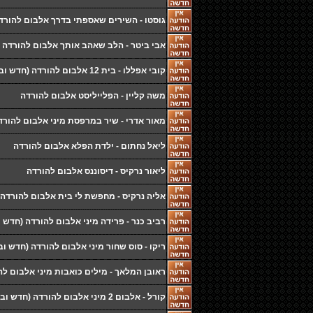
גוסטו - השירים שאספתי בדרך אלבום להורדה
אבי ביטר - הלב שאהב אותך אלבום להורדה
קובי אפללו - בית 12 אלבום להורדה (חדש ובלעדי)
משה קליין - הפלייליסט אלבום להורדה
מאור אדרי - שיר במרפסת מיני אלבום להורד
ליאל נחתום - ילדת הפלא אלבום להורדה
ליאור נרקיס - דיסוננס אלבום להורדה
אליה נרקיס - מחפשת לי בית אלבום להורדה 
רביב כנר - פרידה מיני אלבום להורדה (חדש ו
ריקו - סוס שחור מיני אלבום להורדה (חדש וב
ראובן המלאך - מילים כואבות מיני אלבום לה
קורל - אלבום 2 מיני אלבום להורדה (חדש ובלעדי)