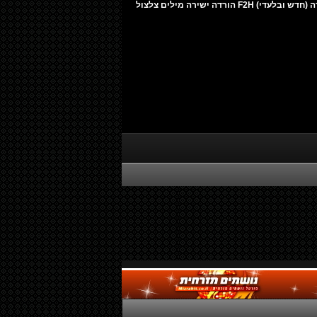
אייל גולן - 30 חלק ב' אלבום להורדה (חדש ובלעדי) F2H הורדה ישירה מילים צלצול