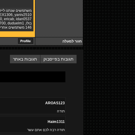
משתמשים שנתנו לייק
EX1306
,
yaniv2510
10
,
ericab
,
idan0537
בולו
,
duduelm1
,
700
146 משתמשים אחרים
חזור למעלה
תגובות בפייסבוק
תגובות באתר
AROAS123
תודה
Haim1311
תודה רבה לכם אתם עשר