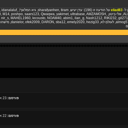
 ל-
eliad83
על הודעה זו (196):
עדן יעיש
,
tiram
,
sharafyanhen
,
גיא המלאך!
,
,
idanalaluf
,
AL
,
אלי-ביטון
,
,
AMZAMOSH
,
ultrabase
,
yakirnet
,
Qwaqwa
,
saars123
,
poshpo
,
M14
,
0
,
nir_s
,
MAHEL1960
,
lecousto
,
NOAM40
,
abim1
,
ilan_g
,
Nash1212
,
RIKI232
,
gil27
almog5
,
לעולם לא
,
hezig33
,
emely2020
,
sba12
,
DARON
,
ofek2009
,
danielor
,
מישהו 
פורסם:
23 אפריל 2026, 22:39
פורסם:
22 אפריל 2026, 17:25