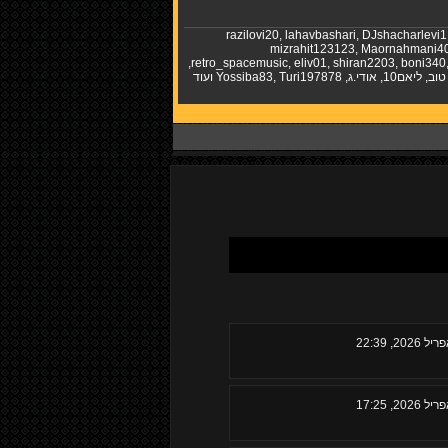
razilovi20
,
lahavbashari
,
DJshacharlevi1
mizrahit123123
,
Maornahmani4
,
retro_spacemusic
,
eliv01
,
shiran2203
,
boni340
טוב
,
ליאם10
,
אודי.ג
,
Turi197878
,
Yossiba83
ועוד