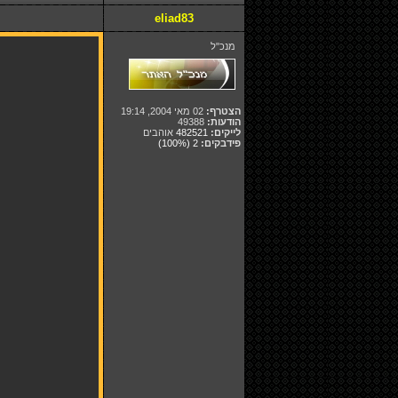
eliad83
מנכ"ל
הצטרף:
02 מאי 2004, 19:14
הודעות:
49388
לייקים:
482521
אוהבים
פידבקים:
2
(100%)