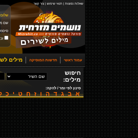
שאלות נפוצות
|
תנאי שימוש
|
צור קשר
שלום 
שם מ
סיסמ
זכו
מילים לשי
עמוד ראשי
חדשות המוסיקה
חיפוש
מילים:
סינון לפי זמר / להקה:
א
ב
ג
ד
ה
ו
ז
ח
ט
י
כ
ל