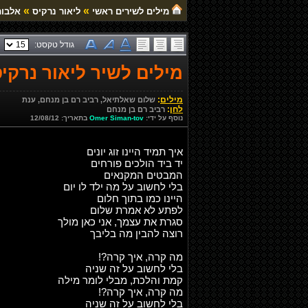
»
»
מילים לשירים ראשי
ליאור נרקיס
אלבום
גודל טקסט:
מילים לשיר ליאור נרקיס
מילים
:
שלום שאלתיאל, רביב רם בן מנחם, ענת
לחן
:
רביב רם בן מנחם
נוסף על ידי:
Omer Siman-tov
בתאריך: 12/08/12
איך תמיד היינו זוג יונים
יד ביד הולכים פורחים
המבטים המקנאים
בלי לחשוב על מה ילד לו יום
היינו כמו בתוך חלום
לפתע לא אמרת שלום
סגרת את עצמך, אני כאן מולך
רוצה להבין מה בליבך
מה קרה, איך קרה?!
בלי לחשוב על זה שניה
קמת והלכת, מבלי לומר מילה
מה קרה, איך קרה?!
בלי לחשוב על זה שניה