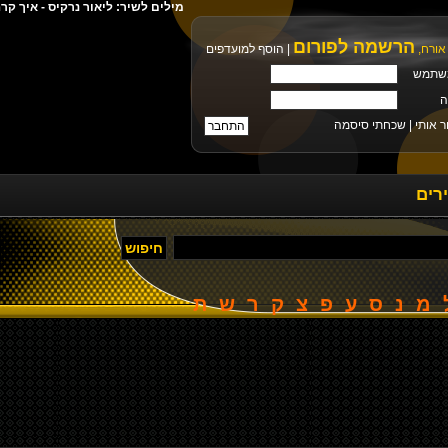
מילים לשיר: ליאור נרקיס - איך ק
הרשמה לפורום
אורח,
|
הוסף למועדפים
שתמש
ה
ר אותי |
שכחתי סיסמה
רים
מ
נ
ס
ע
פ
צ
ק
ר
ש
ת