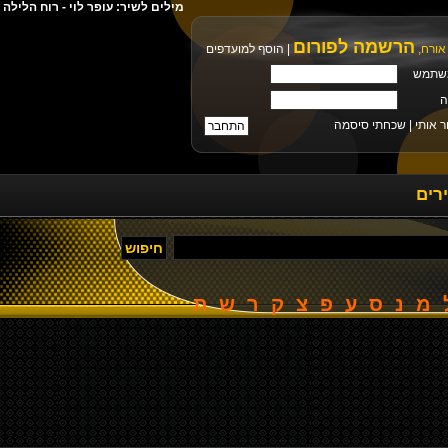
מילים לשיר: עופר לוי - רוח הליל
הרשמה לפורום
אורח,
|
הוסף למועדפים
שתמש
ה
ר אותי |
שכחתי סיסמה
רים
מ
נ
ס
ע
פ
צ
ק
ר
ש
ת