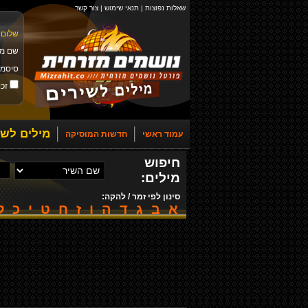
שאלות נפוצות
|
תנאי שימוש
|
צור קשר
שלום 
שם מ
סיסמ
זכו
מילים לשי
עמוד ראשי
חדשות המוסיקה
חיפוש
מילים:
סינון לפי זמר / להקה:
א
ב
ג
ד
ה
ו
ז
ח
ט
י
כ
ל