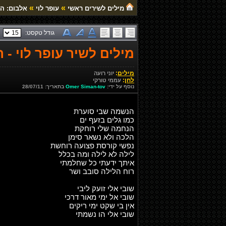
»
»
מילים לשירים ראשי
עופר לוי
אלבום: ה
גודל טקסט:
מילים לשיר עופר לוי - 
מילים
:
יוני רועה
לחן
:
עממי טורקי
נוסף על ידי:
Omer Siman-tov
בתאריך: 28/07/11
הנשמה שבי סוערת
כמו גלים בזעף ים
הנחמה שלי רוחקת
הלכה ולא נשאר סימן
נפשי קורסת פצועה רוחשת
לילה לא לילה ומה בכלל
איתך ידעתי כל שחלמתי
רוח הלילה סובב ושר
שובי אלי זועק ליבי
שובי אל ימי מאור דרכי
אין בי שקט ימי ריקים
שובי אלי הו נשמתי