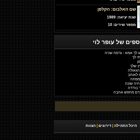
שם האלבום:
הקלפן
שנת יציאה: 1989
מספר שירים: 10
וספים של
עופר לוי
ע לך אמא - גרסה שניה
תי לך
ן
יץ שלך
 הגאולה
ח לאוהב
 מפתה
 היה שונה
ר בודדה
 אדם מחפש אהבה
היכל התהילה
|
דירוגים
|
הצוות