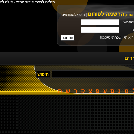
מילים לשיר: לידור יוספי - לילה ל
הרשמה לפורום
אורח,
|
הוסף למועדפים
שתמש
ה
ר אותי |
שכחתי סיסמה
רים
מ
נ
ס
ע
פ
צ
ק
ר
ש
ת