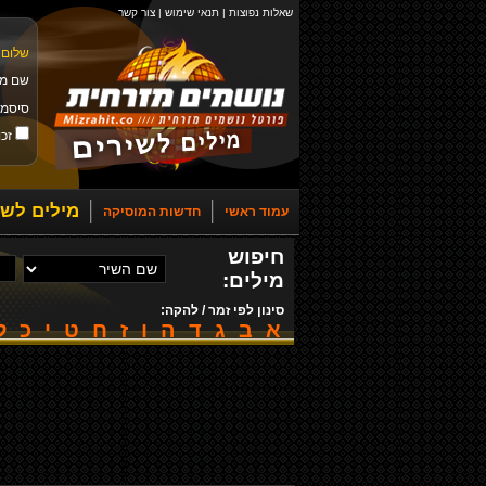
שאלות נפוצות
|
תנאי שימוש
|
צור קשר
שלום 
שם מ
סיסמ
זכו
מילים לשי
עמוד ראשי
חדשות המוסיקה
חיפוש
מילים:
סינון לפי זמר / להקה:
א
ב
ג
ד
ה
ו
ז
ח
ט
י
כ
ל