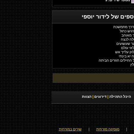
מספר שירים: 9
וספים של
לידור יוספי
 הדרך מתמשכת
רגיש כחול
בך מאוהב
שלה לנצח
נער שעשועים
לאי עולם
לוק עלייך אש
ח יא בינתי
כל החיילים חוזרים הביתה
ין
היכל התהילה
|
דירוגים
|
הצוות
|
מוסיקה מזרחית
|
שירים במזרחית