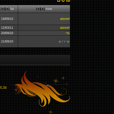
פרטים
מאת
[∧]
[∨]
על
[∧]
[∨]
19/09/10
atzoref
12/03/11
atzoref
גדי
20/09/10
ש י ר ו ש
21/09/10
צור ק