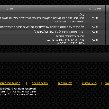
פידבקים
תגובה
בולו,
חיובי
המון המון תודה על העזרה בבקשות, במיוחד לגבי "שמח בני" של משה ג
חיפשתי את זה הרבה זמן.
חיובי
כל הכבוד על היוזמה באשכול של איגוד כל הביצועים מתוך התוכנית "ואני
חיובי
תותח אתה. תמשיך לעזור בפורום "בקשות".
המשך בתרומתך לפורום.
חיובי
נראה כי יש לך ידע וחומר נרחב.
עלה והצלח! ו.. תודה =]
שר
|
תנאי שימוש
|
רדיו מזרחית
|
מילים לשירים
|
חדשות המוסיקה
03-2011 © All right reserved
שיווק הפרסומות באתר זה מופע
רוצה לפרסם באתר זה? שלח א