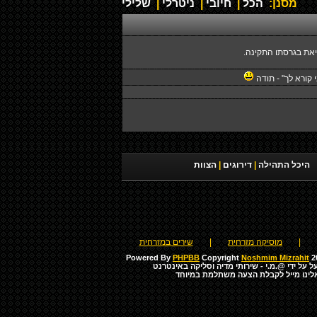
מסנן:
הכל
|
חיובי
|
ניטרלי
|
שלילי
יאת בגרסתו התקינה.
 קורא לך" - תודה
היכל התהילה
|
דירוגים
|
הצוות
|
מוסיקה מזרחית
|
שירים במזרחית
Powered By
PHPBB
Copyright
Noshmim Mizrahit
20
ל על ידי
@.מ.י - שירותי מדיה וסליקה באינטרנט
לינו מייל לקבלת הצעה משתלמת במיוחד