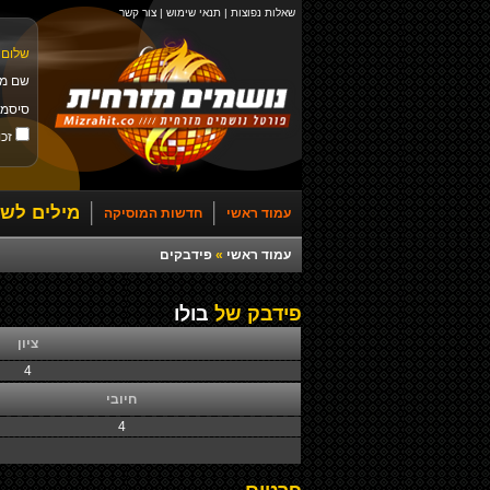
שאלות נפוצות
|
תנאי שימוש
|
צור קשר
שלום 
שם מ
סיסמ
זכו
מילים לשי
עמוד ראשי
חדשות המוסיקה
עמוד ראשי
»
פידבקים
פידבק של
בולו
ציון
4
חיובי
4