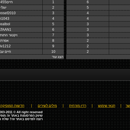
6
1
חיים123455
5
2
יוגלי
yosef2010
3
4
m1043
4
4
realbol
5
3
TAAN1
6
3
3
7
ויקטור התותח08
2
8
אפרת8
iv1212
9
2
2
10
חיים עבו
הצג עוד
שר
|
תנאי שימוש
|
רדיו מזרחית
|
מילים לשירים
|
חדשות המוסיקה
03-2011 © All right reserved
שיווק הפרסומות באתר זה מופע
רוצה לפרסם באתר זה? שלח א