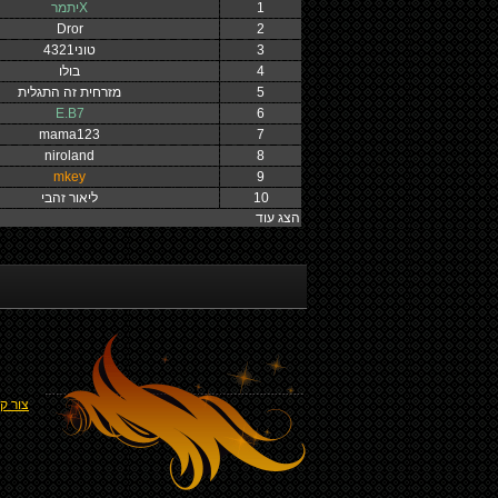
1
Xיתמר
Dror
2
3
טוני4321
4
בולו
5
מזרחית זה התגלית
E.B7
6
mama123
7
niroland
8
mkey
9
10
ליאור זהבי
הצג עוד
צור ק