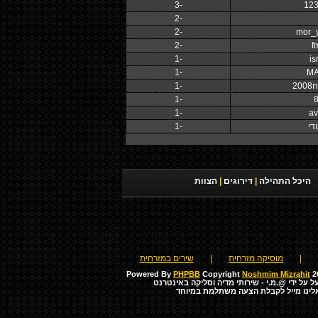
-3
-2
-2
mor_
-2
f
-1
is
-1
MA
20
-1
-1
-1
av
די
-1
היכל התהילה
|
דירוגים
|
הצוות
|
מוסיקה מזרחית
|
שירים במזרחית
Powered By
PHPBB
Copyright
Noshmim Mizrahit
20
ל על ידי
@.מ.י - שירותי מדיה וסליקה באינטרנט
לינו מייל לקבלת הצעה משתלמת במיוחד