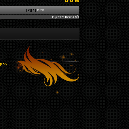
פרטים
מאת
[∧]
[∨]
לא נמצאו פידבקים
צור ק