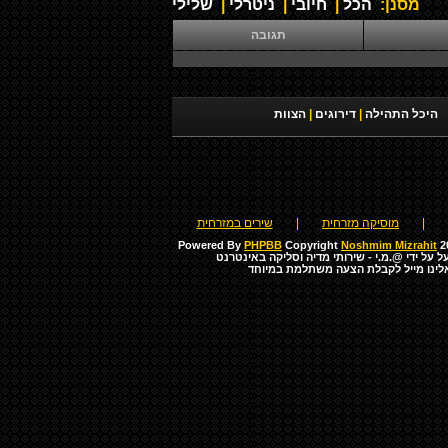
מסנן:
הכל
|
חיובי
|
ניטרלי
|
שלילי
תגובה
היכל התהילה
|
דירוגים
|
הצוות
|
מוסיקה מזרחית
|
שירים במזרחית
Powered By
PHPBB
Copyright
Noshmim Mizrahit
20
ל על ידי
@.מ.י - שירותי מדיה וסליקה באינטרנט
לינו מייל לקבלת הצעה משתלמת במיוחד