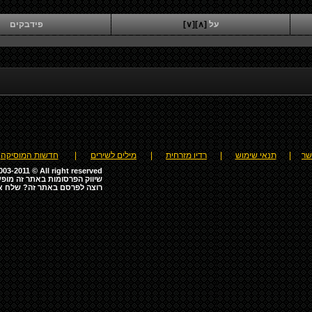
על
[∧]
[∨]
פידבקים
שר
|
תנאי שימוש
|
רדיו מזרחית
|
מילים לשירים
|
חדשות המוסיקה
03-2011 © All right reserved
שיווק הפרסומות באתר זה מופע
רוצה לפרסם באתר זה? שלח א