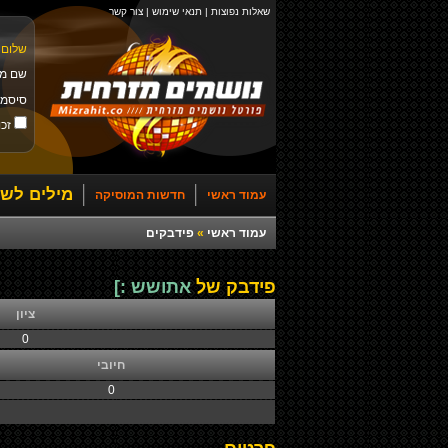
שאלות נפוצות
|
תנאי שימוש
|
צור קשר
שלום 
שם מ
סיסמ
זכו
מילים לשי
עמוד ראשי
חדשות המוסיקה
עמוד ראשי
»
פידבקים
פידבק של
אתושש :]
ציון
0
חיובי
0