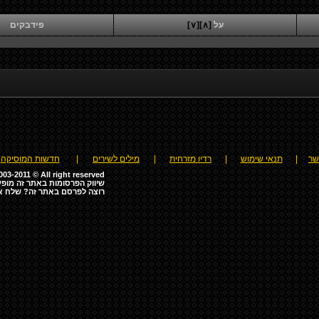
על
[∧]
[∨]
פידבקים
שר
|
תנאי שימוש
|
רדיו מזרחית
|
מילים לשירים
|
חדשות המוסיקה
03-2011 © All right reserved
שיווק הפרסומות באתר זה מופע
רוצה לפרסם באתר זה? שלח א