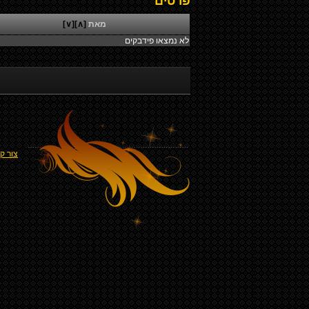
פרטים
מאת
[∧]
[∨]
לא נמצאו פידבקים
צור ק