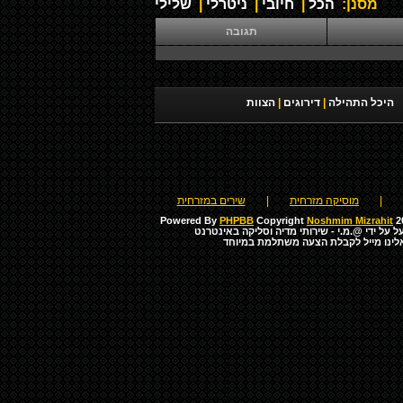
מסנן:
הכל
|
חיובי
|
ניטרלי
|
שלילי
תגובה
היכל התהילה
|
דירוגים
|
הצוות
|
מוסיקה מזרחית
|
שירים במזרחית
Powered By
PHPBB
Copyright
Noshmim Mizrahit
20
ל על ידי
@.מ.י - שירותי מדיה וסליקה באינטרנט
לינו מייל לקבלת הצעה משתלמת במיוחד