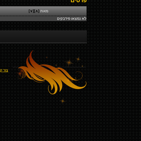
פרטים
מאת
[∧]
[∨]
לא נמצאו פידבקים
צור ק