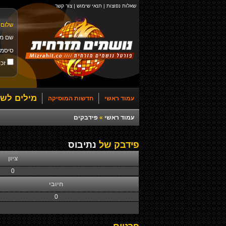
שאלות נפוצות
|
תנאי שימוש
|
צור קשר
שלום 
שם מ
סיסמ
זכו
מילים לשי
עמוד ראשי
חדשות המוסיקה
עמוד ראשי
»
פידבקים
פידבק של
נתיבוס
ציון
0
חיובי
0