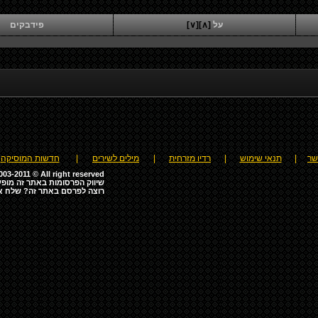
על
[∧]
[∨]
פידבקים
שר
|
תנאי שימוש
|
רדיו מזרחית
|
מילים לשירים
|
חדשות המוסיקה
03-2011 © All right reserved
שיווק הפרסומות באתר זה מופע
רוצה לפרסם באתר זה? שלח א