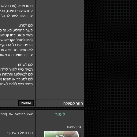
טוסו מכאן (או הפליגו 
קחו שיעורי נהיגה, הפל
עזרו אחד לשני להצליח
לכו לסרט
קשה להחליט לאיזה ס
מאד פשוט קחו קטלוג 
(כמו למשל הקטלוג שיש
הכניסו את כל הפתקים 
לא משנה מה יוצא אתם 
עדיין החוויה היא מש
לכו לשחק
תמיד כייף לחזור לילד
לכו לבאולינג והתחרו א
לכו לסנוקר או חפשו מ
תמיד כייף ללכת לשחק 
חזור למעלה
לימור
נושא ההודעה:
Re: [פרסום] מדריך לפגישות
ציון לשבח
תודה על השיתוף