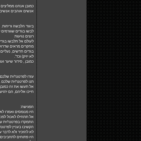
כמובן אנחנו ממליצים
אנשים אוהבים אנשים ש
ביגוד הלבשה וריחות.
לבשו בגדים שגורמים לכ
רוצים נגיעות
לעולם אל תלבשו בגדים
מחקרים מראים שדרושים 11 פגישות כדי לתקן רושם ראשוני שגוי, לכן זכרו, הרושם הראשוני
בגדים חדשים, נעליים 
לא יזיק) וכד'.
כמובן , סידור שיער ו
עזרו לפרטנר/ית שלכם 
תנו לפרטנר/ית שלכם ב
אל תעשו את זה כמובן 
חייכו אליהם, הם ירגישו
הפגישה:
היו מנומסים ואמרו לא
אל תתחילו לאכול לפנ
התמקדו בפרטנר/ית של
הקשיבו בעניין לפרטנר
לא להזכיר ולא לדבר ע
היו פתוחים לתחביבים 