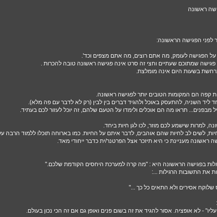
ישה ראשונה
ר לפני הפגישה הראשונה:
על הפגישה לעומק, מה אתם רוצים, מה אתם מצפים וכד'.
רחשת בשעות היום אינה מומלצת.
 קפה הם המקומות הטובים יותר לפגישה ראשונה.
ליד השניה, להתעסק באוכל ולהגיד דברים בין לבין (רק לא לדבר עם פה מלא).
מבפנים... תראו מה הם אוכלים ולימדו על הטעם שלהם, זה יוכל לעזור לכם בעתיד.
נה, למרות שישמע לכם מוזר, לכו לגן חיות ביחד.
יות, לשים לב לחיות שהם אוהבים, לדבר איתם על החיות. כמו בארוחה תוכלו ללמוד הרבה ע
ישה ראשונה מעניינת כי היא תיזכר אצל הפרטנר/ית כדבר ייחודי מאד.
ת בפגישה הראשונה היא : "מה קרה למערכת היחסים הקודמת שלכם."
ת את התשובות הרגילות ...:
 שלוקח אסירים ולא התאים כל כך ..."
 עליו" - לא אופציה. אסור להגיד את זה בשום פנים ואופן גם אם זה הכי נכון בעולם.