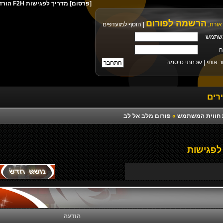
[פרסום] מדריך לפגישות F2H הורדה ישירה מילים צלצול פלייבק רמיקס יוטיוב
הרשמה לפורום
אורח,
|
הוסף למועדפים
שתמש
ה
ר אותי |
שכחתי סיסמה
רים
רת חווית המשתמש
»
פורום מלב אל לב
לפגישות
הודעה