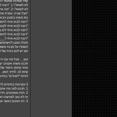
שתי שאלות שאסור לשא
לא לשאול ! 1. "רוצה לצאת איתי ? "
לא לשאול ! 2. "מה אתה עושה ביום חמישי/שישי בערב ? "
"אבל שניה, אמרת מה א
נסו משהו בסגנון הבא 
"רוצה לבוא איתי להסת
"רוצה לבוא איתי לקנו
"רוצה לבוא איתי לים 
"רוצה לבוא איתי להסת
"רוצה לבוא איתי ל___
תוכלו כמובן להשתמש ב
תשמרו על מבנה משפט ש
אם יש לכם בעיה של ל
טוב.... אבל מה עם הי
תכננו משהו אקטיבי שי
אחד מחוקי היסוד שלנ
שימו לב- לחייך המון .
להיות "לארג'ים" בנתי
3 עקרונות בסיסיים להצעה:
1. תכננו לפני מה אתם עומדים להגיד להם בדיוק, בצעו סימולציות עם עצמכם מול המראה.
2. תהיו מאורגנים, ת
זה לא טוב לפגישה רא
3. היו רגועים כאשר אתם מבקשים ממישהו/מישהי לצאת איתכם. לחץ ,התרגשות וכד' משודרים לצד השני וגורמים לאי נוחות.