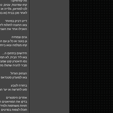
היו יצירתיים !
קחו עפרונות, עטים, טו
לכו למוזיאון, גלריה א
לאחר מכן בבית (או בפ
דייט דביק במיוחד
צאו החוצה לחולות ליד
האכילו אחד את השני כ
גנים וצמחיה
גן בוטני או כל גן עם
קחו מצלמה וצאו ביחד
חידושים בתחום ה...
צאו ליד הבית, לא תמיד
נסו תיאטרון קטן שמצי
סביר להניח שתגלו מק
הצחוק הגדול
צאו למועדון סטנדאפ או
בחזרה לטבע
סעו לחורשה או יער הר
אתרים היסטורים
בדקו את המוזיאונים ה
חוויות משותפות ולמי
תוכלו לצפות בסרטים ה