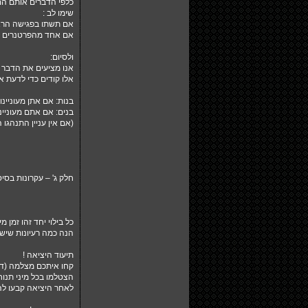
כלפי הדברים אותם הם
שימו לב :
אם תשתו בפגישה הראש
אם אחד מהפרטנרים לא 
ולסיום:
אנו מציעים את הדבר הב
אלו קודים כדי לדעת 
בנות: אם אתן מעוניינ
בנים: אם אתם מעוניינ
(אם אין עניין התנהגו 
חלק ג' – עקרונות בסיס
כל בילוי יחד זהו זמן
הנה כמה רעיונות שישדר
תיעוד היציאה !
קחו איתכם מצלמה (דיג
הצטלמו בכל מיני תנו
לאחר היציאה קבעו להי