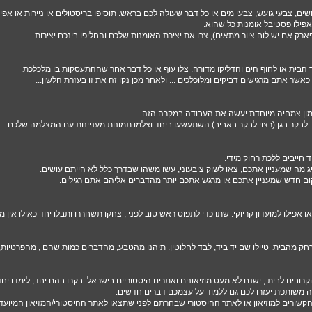
שים, צבעי גועש, צבעי מים או כל דבר שעולה לכם בראש. תוסיפו בריסטולים או ניירות או אפיל
ו אפילו פסטיבל אומנות כל שהוא.
ארק אם יש לוח ציור מתאים), צרו את יצירת האומנות שלכם והחליפו בינכם יצירות.
 הבית או לחוף הים והדליקו מדורה. צלו עוף או כל דבר אחר שההתעסקות בו מלכלכת.
אשר אתם מרגישים דביקים ומלוכלכים ... ולאחר מכן נקו זה את זו בעזרת הלשון...
 המון צמחיה מיוחדת יעשה את העבודה במקרה הזה.
 לבקר בגן (רצוי לבקר באביב) השתעשעו ביחד וצלמו תמונות מעניינות עם המצלמה שלכם.
 חייבים ללכת רחוק מידי.
ג מה שמעניין אתכם, צאו לשוק ציבעוני, עשו משהו שבדרך כלל לא הייתם עושים.
ום חדש שמעניין אתכם או מרגש אתכם יותר מהדברים אליהם אתם רגילים.
 אפילו למועדון קריוקי. שתו כדי לתפוס ראש טוב לפני , צחקו תשחררו ותבלו יחד כאילו אין מ
חק מהבית. טיילו שם יד ביד, לבד לחלוטין. תיהנו מהטבע, מהדברים כמות שהם , מהפרטיות
קרובים לבית , ישנם לא מעט מוזיאונים ואתרים היסטוריים בישראל. בקרו בהם יחד, לימדו י
דה משותפת יעזרו לכם גם ללמוד על עצמכם דברים חדשים.
קשורים למוזיאון או לאתר ההיסטורי שבחרתם לפני שתצאו לאתר ההיסטורי/המזיאון המיועד.