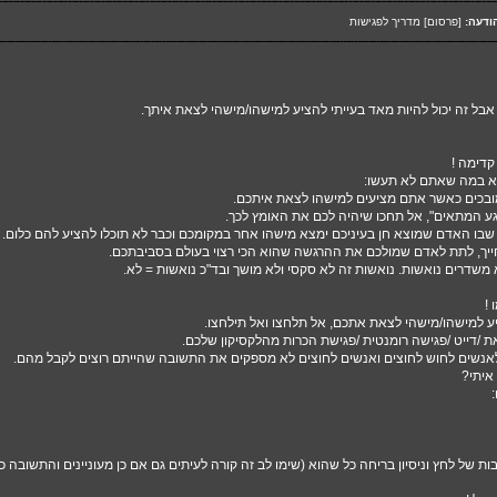
ודעה:
[פרסום] מדריך לפגישות
בל זה יכול להיות מאד בעייתי להציע למישהו/מישהי לצאת איתך.
קדימה !
קא במה שאתם לא תעשו:
ובכים כאשר אתם מציעים למישהו לצאת איתכם.
גע המתאים", אל תחכו שיהיה לכם את האומץ לכך.
ום שבו האדם שמוצא חן בעיניכם ימצא מישהו אחר במקומכם וכבר לא תוכלו להציע להם כלום.
חייך, לתת לאדם שמולכם את ההרגשה שהוא הכי רצוי בעולם בסביבתכם.
שדרים נואשות. נואשות זה לא סקסי ולא מושך ובד"כ נואשות = לא.
 !
 למישהו/מישהי לצאת אתכם, אל תלחצו ואל תילחצו.
 /דייט /פגישה רומנטית /פגישת הכרות מהלקסיקון שלכם.
לאנשים לחוש לחוצים ואנשים לחוצים לא מספקים את התשובה שהייתם רוצים לקבל מהם.
איתי?
ות של לחץ וניסיון בריחה כל שהוא (שימו לב זה קורה לעיתים גם אם כן מעוניינים והתשובה 