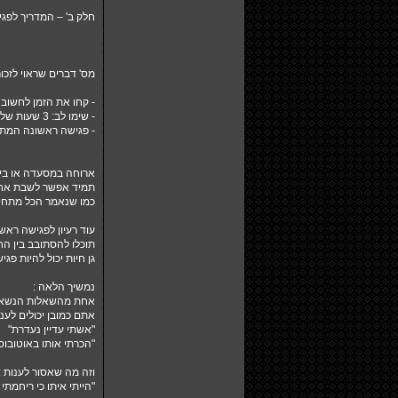
חלק ב' – המדריך לפג
מס' דברים שראוי לזכו
- קחו את הזמן לחשוב 
- שימו לב: 3 שעות של פגישה שמתוכם שעתיים וחצי זה סרט אינה פגישה ראשונה טובה להכרות .
- פגישה ראשונה המת
ארוחה במסעדה או בית
תמיד אפשר לשבת אחד 
כמו שנאמר הכל מתחיל 
עוד רעיון לפגישה ראשו
תוכלו להסתובב בין הח
גן חיות יכול להיות פג
נמשיך הלאה :
אחת מהשאלות הנשאלו
אתם כמובן יכולים לענו
"אשתי עדיין נעדרת"
"הכרתי אותו באוטובוס
וזה מה שאסור לענות :
"הייתי איתו כי ריחמתי