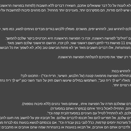
 לא לענות על כל דבר ששואלים אתכם, השאירו דברים ללא תשובות (לפחות בפגישה הראשונה
יש להם סודות, הם מסקרנים יותר, מעניינים יותר מהרגיל. הם מהווים סיבות למחשבות על
ם להרגיש טוב, להרגיש יפים, מושכים. מומלץ ללבוש בגדים מבדים נעימים למגע, כמו משי, קטי
 "רגילים" לפגישה ראשונה, זכרו כי הפגישה הראשונה היא הכרטיס ביקור שלכם להמשך.
 שלכם חשוב מאד.
מצוחצחות, אלו דברים חשובים מאד אך לא פחות מבישום טוב (ולא, לא לשפוך את כל הבושם 
עוד רק ישפר את סיכויכם להצלחת הפגישה הראשונה.
להרגיש בנוח:
תחילת הפגישה מחמאה קטנה (על הלבוש, השיער, הריח וכד') - התכוונו לכך!
מאליו "יש לך ריח טוב", השתמשו במילים שיעשו רושם חזק על הצד השני כגון "יש לך ריח נהדר
 רצויים יותר.
דם שמולכם תודה על הפגישה איתו , שאתם מאד נהנים (ללא סיבות נוספות).
יהם, התחילו לאכול ביחד איתם (במקרה ואתם במסעדה).
כם, לא להתחיל לטייל עם העיניים במסעדה/בית קפה וכד'.
ים שלכם, אל תפריעו להם ואל תכנסו לדברים שלהם. אל תבזבזו זמן על לחשוב מה תענו להם
ל מערכות יחסים קודמות, כנ'ל לגבי בנק עבודה וכד'. אם נכנסתם לנושא בטעות נסו לברוח ממ
ולדברים אותם הם אוהבים, אל תבואו בטענות או בהצהרות שמה שהם אוהבים או מחבבים אינ