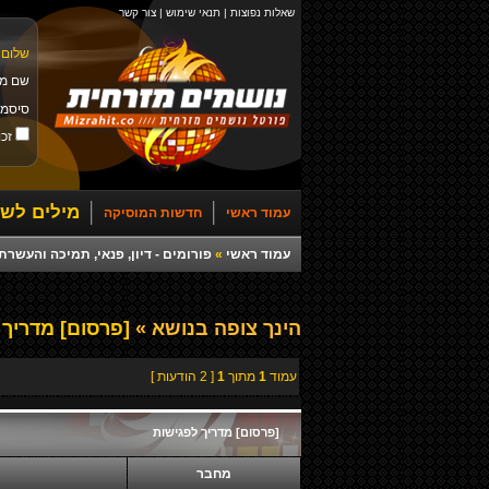
שאלות נפוצות
|
תנאי שימוש
|
צור קשר
שלום 
שם מ
סיסמ
זכו
מילים לשי
עמוד ראשי
חדשות המוסיקה
עמוד ראשי
»
פורומים - דיון, פנאי, תמיכה והעש
הינך צופה בנושא »
[פרסום] מדריך 
עמוד
1
מתוך
1
[ 2 הודעות ]
[פרסום] מדריך לפגישות
מחבר