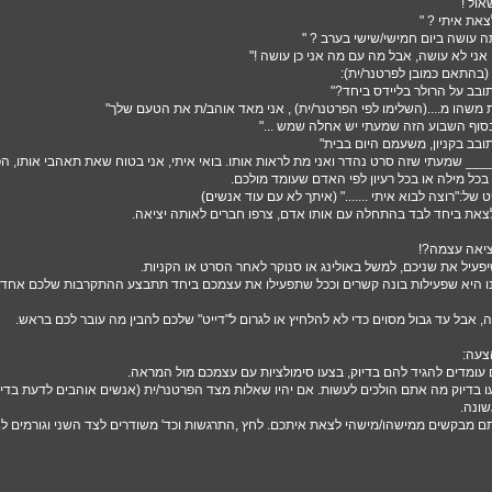
ול !
ני לא עושה, אבל מה עם מה אני כן עושה !"
(בהתאם כמובן לפרטנר/ית):
ובב על הרולר בליידס ביחד?"
ת משהו מ....(השלימו לפי הפרטנר/ית) , אני מאד אוהב/ת את הטעם שלך"
בסוף השבוע הזה שמעתי יש אחלה שמש ..."
ובב בקניון, משעמם היום בבית"
___ שמעתי שזה סרט נהדר ואני מת לראות אותו. בואי איתי, אני בטוח שאת תאהבי אותו, הפו
כל מילה או בכל רעיון לפי האדם שעומד מולכם.
ל:"רוצה לבוא איתי ......." (איתך לא עם עוד אנשים)
צאת ביחד לבד בהתחלה עם אותו אדם, צרפו חברים לאותה יציאה.
ציאה עצמה?!
פעיל את שניכם, למשל באולינג או סנוקר לאחר הסרט או הקניות.
ו היא שפעילות בונה קשרים וככל שתפעילו את עצמכם ביחד תתבצע ההתקרבות שלכם אחד 
נה, אבל עד גבול מסוים כדי לא להלחיץ או לגרום ל"דייט" שלכם להבין מה עובר לכם בראש.
דעו בדיוק מה אתם הולכים לעשות. אם יהיו שאלות מצד הפרטנר/ית (אנשים אוהבים לדעת בדיו
שונה.