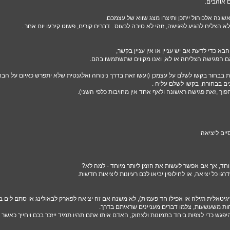
 אוהבים.
ונה אלכוהול ייתכן ותיצרו מצג שווא של עצמכם.
הצליח להגיע לפגישה, זוהי לא סיבה לכעוס . דברים קורים, פשוט קיבעו יום אחר .
א כדי לדעת אם יש עניין או אין עניין בקשר,
אם הפגישה הצליחה או לא, ואנו מקווים שתשתמשו בהם.
ות בבחור בקשו לשלם על עצמכן (ועשו זאת בדרך נינוחה ואלגנטית שלא יתפרש כאיום על הבחו
ים בבחורה, בקשו לשלם עליה .
הפוך ,זאת פגישה ראשונה ולאף אחד אין מחויבות כלפי השני).
יים ליציאה
 מיוחד, אך אם אפשר לעשות את הזמן ליותר מיוחד - למה לא?
גו כל יציאה, או לחילופין יביאו לכם רעיונות ליציאות חדשות.
יטאלית רגילה או אפילו חד פעמית), לא משנה אם זה יציאה לפארק לבאולינג או סתם לים בי
חות משעשעות, צלמו דברים מעניינים שראיתם בדרך.
פגש כדי לצפות ביחד בתמונות ולצחוק, האדם איתו אתם תהיו תמיד ייזכר בכם ויחייך כאשר 