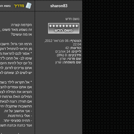
sharon83
נושא הה
נושם חדש
הקדמה קצרה:
זה נשמע מאד פשוט , א
אז מה עושים?
הצטרף:
06 פברואר 2012,
הרמז הכי גדול: חישבו 
22:04
הודעות:
42
מן הראוי להתחיל דוו
לייקים:
14
אוהבים
* אסור לכם להראות מ
פידבקים:
0
(0%)
שימו לב- אל תחכו ל"ר
שם פרטי:
שרון
שם משפחה:
שרון
כל יום יכול להיות הי
אתם צריכים לזרום, ל
יש לשים לב שאתם לא מ
* אל תקראו לילד בשמו
אם אתם עומדים להציע
הוציאו את המילה לצאת
המילים האלו גורמות 
אם תגידו: רוצה לצאת 
התשובות שתקבלו יהיו:
- אני אחשוב על זה.
- אולי בהזדמנות.
- תהיה ספציפי יותר.
ועוד כהנה וכהנה תשוב