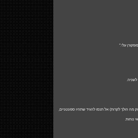
פקורן עלי."
לשניה.
ק מה הולך לקרות) אל תנסו להגיד שתהיו ספונטניים,