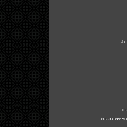
ר).
חד .
הוא יצפה בתמונות.