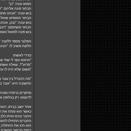
המוזג עונה: "כן".
הבחור פונה אליהם: "ש
בוש עונה: "אנחנו מת
הבחור המופתע שואל: "
בוש עונה: "ובכן, אנחנו הולכים להרוג 140 מי
הבחור משתומם: "רוכב 
בוש פונה לפאוול ואומר: "א
המלצר מספר ללקוח: "יש
הלקוח משיב לו: "הבעי
כורדי לאשתו:
"הרופא עקר לי שתי שי
"מדוע"?, שאלה אשתו.
"משום שלא היה לו עו
"מה ההבדל בין עובר ב
התשובה היא: "עובר בטל
מחקרים ברוסיה מוכחי
לדוגמא: רק בגילופין 
אחד יושב בביתו, רואה
כאשר הוא פותח את הד
החבר נכנס ואיתו כלב ג
החברים התחילו להעלות
הוא הרג את החתולה, ה
בתום הביקור המארח בצ