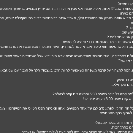
קת חשמל.
פסקת חשמל ?! אהה, אוקיי. עכשיו אני מבין מה קורה.... האם עדיין נמצאים ברשותך הקופ
תם בארון.
 לך תביא אותם, תנתק את המערכת שלך, תארוז אותה בקופסאות בדיוק כמו שקיבלת אותה, אח
ב.
ור ?
שש שכן.
ק אני אומר להם ?
 שאתה יותר מדי מטומטם בכדי שיהיה לך מחשב.
א שהסיפור הוא סיפור אמיתי וכשר למהדרין, ואיש התמיכה תובע עכשיו את מרכז התמיכה של Word על פיטוריו מ
ם באמריקה, יהודי מסורתי שזכר משהו מבית אבא היה ידוע אצל השנוררים כאחד שנותן יותר לנכד
י מצאנז!"
, למה להצהיר על קרבת משפחה כשאפשר להיות הרבי בעצמו? הלך אל הגביר עם שני גבאים
 רב וצעק:
ם שלך אלי...
קר בשעה 5:30 ומכינה כוס קפה לבעלה?
8:00 הקפה יהיה קר!
 הרי הרוקי. לפתע נדם לבן של אחד המנועים, אחוז פאניקה תפס הטייס את המיקרופון וצעק:
לאסוף כסף מהנוסעים..
יתת חירום בכפר קניבאלי.
ים בהתלהבות.
'ה תמתינו, נאכיל אותם שבוע שלם, ניתן להם קצת לעלות במשקל ואז נאכלם.