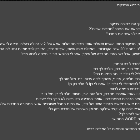
ת ממש מצחיקות
ך עם בחורה צדיקה.
קראת את הספר "מסילת ישרים"?
 אבל ראיתי את הסרט".
, מביקור חמתו. אשתו שואלת אותו: תגיד מה שלום אמא שלי ? עונה לה בעלה, נראה לי שהיא
זה, היא באה לגור אצלנו בטח ל 20 שנה הקרובות... שואלת אותו אשתו, איך זה יתכן, הרי רק לפני יומ
 מושג, אבל כשיצאתי מחדרה של אימך, אמר לי הרופא: חביבי תצפה לגרוע מכל...
לחדר לידה והמתין.
זל טוב, מר כהן, נולדה לך בת.
י? לי נולד בן! מה פתאום בת?
: סליחה, אדוני, אשתך ילדה עכשיו בת. מזל טוב לך.
שתולל: לי נולד בן! אמרו לי בן! לי נולד רק בן!
כנסת פנימה לדווח.
וצאת ואומרת: מר כהן, מזל טוב. אכן, טעות. נולד לך בן. מזל טוב.
ר הגברים הממתינים, ואומר: במדינה הזו, כלום לא הולך בלי צעקות...
מכם אשר נמצאים מהצד השני של הקו, את כמות הסבל שעוברים אנשי התמיכה הטכנית של 
ביא לכם קטע קצר שנלקח ממגזין השירות של חברת בזק-כל:
שר לעזור לך?
שב.
 ?
י במחשב ופתאום כל המילים ברחו.