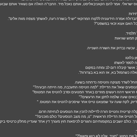
 ישראלי. אמר להם הקאניבאליסט, אותם נאכל מיד. החבר'ה האלה אם נשאיר אותם שבוע יח
ידות
בדולח אמרה הידעונית ללקוח המרוקאי "יש לי בשורה רעה, לאשתך מצפה מוות אלים".
אבל האם אצא זכאי במשפט"?
תלמיד.
ק חמש שגיאות
 עכשיו נבדוק את השורה השנייה.
 בלוטו
ה לספר לאשתו
אושר קיבלה דום לב ומתה במקום
אלה כשהמזל בא, אז הוא בא בצרורות".
חל לשדר מצוקה והטיסה נדחתה בשעה.
וסעים שאל את הדיילת: "למה הטיסה התעכבה, מה הייתה הבעיה?"
ס הראשי זיהה רעשים מוזרים באחד המנועים וסרב להטיס את המטוס!"
כנאים שעה שלמה לתקן את הרעשים?"
דיוק, לקח שעה עד שמצאנו טייס אחר שיסכים להטיס את המטוס. "
 קריטית והטייס הורה לדיילות להכין את הנוסעים לנחיתת חרום.
 הטייס את הדיילת הראשית: "נו, מה מצב הנוסעים? כולם מוכנים?"
ך. כולם יושבים במקומותיהם וחגורים לכיסאות חוץ מעורך דין אחד שעדיין מחלק כרטיסי ביקור
.
 את המוזג: "תגיד, אלה לא בוש ופאוול?".