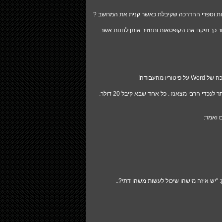
סאות וספרי ההדרכה שקיבלת כאשר קנית את המחשב ?
ר כך תיקח את הקופסאות ותחזיר אותן לחנות אשר
העבודה!
י הרבי מצאנז . כל אחד שבא קיבל 20 דולר.
 ואמר:
 "יש איזה מישהו שיכול לעשות משהו דתי?..