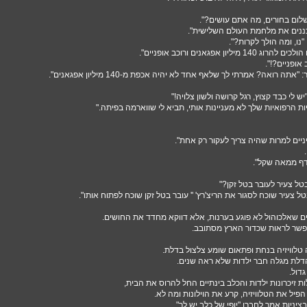
לום בחורים, מה אתם עושים?".
כננים את מלחמת העולם השלישית".
נו, ומה הולך לקרות?".
ליון אפגאנים ורוכב אופניים".
אופניים?!".
תה רואה? אמרתי לך שלאף אחד לא יהיה אכפת מ-140 מיליון אפגאנים".
 לי כבד קצוץ, רגל קרושה ולשון צלויה!"
ות הרפואיות שלך לא מעניינות אותי, תביא לי שווארמה בפיתה."
ניים למרות שהיה צריך לעקור רק אחת".
דף ממאה שקל".
טל צעיר לעובר בטל זקן?"
 צעיר שוכח לסגור את הריצ'רץ' '' עובר בטל זקן שוכח לפתוח אותו".
ם שאלכוהול לא פוגע בערנות, אלא דווקא מחדד את החושים.
אפשר לראות שכדור הארץ מסתובב.
 טלוויזיה בנחת ופתאום שומע צלצול בדלת.
לת מגלה חבר ילדות שלא ראה שנים.
דול.
 זיכרונות ילדות והכלב בינתיים החל להרוס את הבית,
פיל את הטלוויזיה, קרע את הוילונות ומה לא.
יניות אמר לחברו "יופי של כלב יש לך",