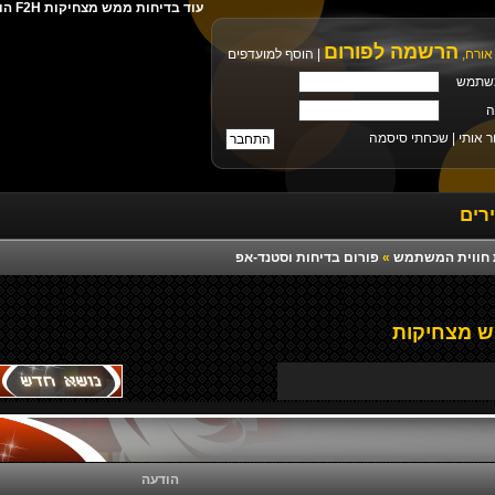
עוד בדיחות ממש מצחיקות F2H הורדה ישירה מילים צלצול פלייבק רמיקס יוטיוב
הרשמה לפורום
אורח,
|
הוסף למועדפים
שתמש
ה
ר אותי |
שכחתי סיסמה
רים
רת חווית המשתמש
»
פורום בדיחות וסטנד-אפ
ש מצחיקות
הודעה