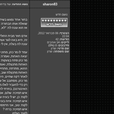
sharon83
נושא ההודעה:
עוד בדיחו
נושם חדש
בחור אחד נפגש בשידו
שואלת אותו הבחורה: 
אז הוא עונה לה: "לא,
הצטרף:
06 פברואר 2012,
אדם חוזר מבית החולים
22:04
הודעות:
42
לייקים:
14
אוהבים
עונה לה בעלה, אין לי
פידבקים:
0
(0%)
שם פרטי:
שרון
שם משפחה:
שרון
עמד לו מר כהן, מחוץ 
יצאה האחות, ואמרה: מ
מר כהן פתח בצעקות: ל
האחות מתנצלת, ואומרת
ההוא, מתרתח, מתחיל לה
האחות מתנצלת שוב, נ
לאחר דקה שתיים, היא י
מר כהן, מסתובב אל שא
רק כדי להעביר לאלו 
האינטרנט), בחרתי לה
איש תמיכה: שלום, אפ
לקוח: כן, יש לי בעיה עם WORD במח
איש תמיכה: איזה בעיה
לקוח: טוב, אני הדפסת
איש תמיכה: ברחו ?
לקוח: נעלמו.