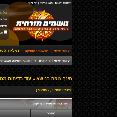
שאלות נפוצות
|
תנאי שימוש
|
צור קשר
שלום 
שם מ
סיסמ
זכו
מילים לשי
עמוד ראשי
חדשות המוסיקה
עמוד ראשי
»
פורומים - דיון, פנאי, תמיכה והעש
הינך צופה בנושא »
עוד בדיחות ממ
עמוד
1
מתוך
1
[ 2 הודעות ]
עוד בדיחות ממש מצחיקות
מחבר