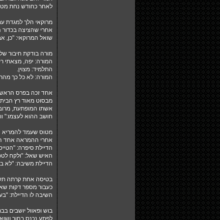
לאחר כחודש נחת מטוס
מרוקאי הלך למגדת עת
אחרי שהציצה בכדור ה
שואל המרוקאי: "כן, 
מורה בודקת חיבור של 
המורה: יפה, מצאתי ר
התלמיד: מצוין.
המורה: לא כל כך מהר,
אחד זכה בפרס הראשון
מבסוט מאוד רץ הבית
אשתו המופתעת, מרוב 
חושב ההוא לעצמו:" וו
מטוס שעמד להמריא ה
אחרי ההמראה אחד הנ
הדיילת סיפרה: "הטיי
האיש שאל: "ולקח לט
הדיילת משיבה: "לא ב
בטיסה אחת קרתה תקלה
כעבור מספר דקות שאל
השיבה לו הדיילת: "בער
בוש ופאוול יושבים בבר
לפתע נכנס בחור ושואל