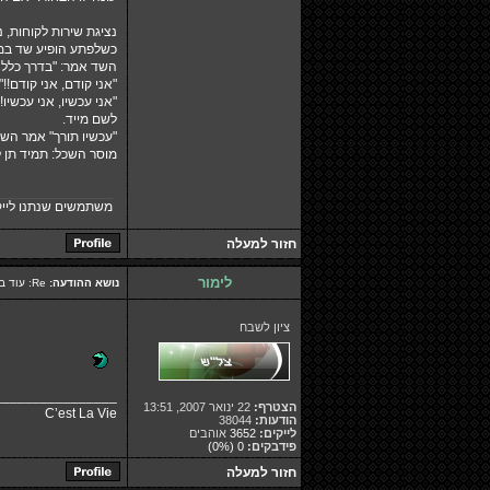
נציגת שירות לקוחות,
כשלפתע הופיע שד במ
השד אמר: "בדרך כלל אני מעניק 3 משאלות, לכן אעניק
"אני קודם, אני קודם!
"אני עכשיו, אני עכשיו
לשם מייד.
"עכשיו תורך" אמר השד
מוסר השכל: תמיד תן ל
משתמשים שנתנו לייק
חזור למעלה
לימור
נושא ההודעה:
Re: עוד בדיחות ממש מצחיקות
ציון לשבח
________________
הצטרף:
22 ינואר 2007, 13:51
C’est La Vie
הודעות:
38044
לייקים:
3652
אוהבים
פידבקים:
0
(0%)
חזור למעלה