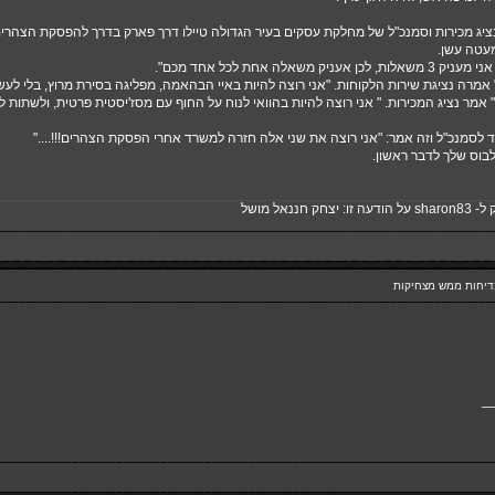
 נציג מכירות וסמנכ"ל של מחלקת עסקים בעיר הגדולה טיילו דרך פארק בדרך להפסקת הצהר
עטה עשן.
 משאלה אחת לכל אחד מכם".
!" אמרה נציגת שירות הלקוחות. "אני רוצה להיות באיי הבהאמה, מפליגה בסירת מרוץ, בלי לע
!" אמר נציג המכירות. " אני רוצה להיות בהוואי לנוח על החוף עם מסז'יסטית פרטית, ולשתות 
 לסמנכ"ל וזה אמר: "אני רוצה את שני אלה חזרה למשרד אחרי הפסקת הצהרים!!!...."
בוס שלך לדבר ראשון.
 ל-
sharon83
על הודעה זו:
יצחק חננאל מושל
_