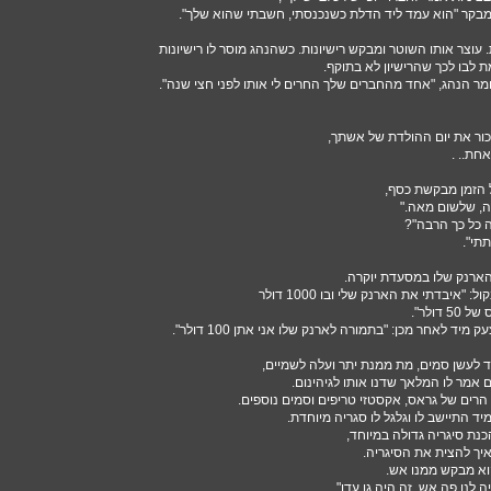
בקר "הוא עמד ליד הדלת כשנכנסתי, חשבתי שהוא שלך".
עוצר אותו השוטר ומבקש רישיונות. כשהנהג מוסר לו רישיונות
לבו לכך שהרישיון לא בתוקף.
ר הנהג, "אחד מהחברים שלך החרים לי אותו לפני חצי שנה".
כור את יום ההולדת של אשתך,
חת.. .
ל הזמן מבקשת כסף,
, שלשום מאה."
ה כל כך הרבה"?
תתי".
ארנק שלו במסעדת יוקרה.
 "איבדתי את הארנק שלי ובו 1000 דולר
דולר".
ד לאחר מכן: "בתמורה לארנק שלו אני אתן 100 דולר".
לעשן סמים, מת ממנת יתר ועלה לשמיים,
אמר לו המלאך שדנו אותו לגיהינום.
הרים של גראס, אקסטזי טריפים וסמים נוספים.
ד התיישב לו וגלגל לו סגריה מיוחדת.
נת סיגריה גדולה במיוחד,
איך להצית את הסיגריה.
הוא מבקש ממנו אש.
ה לנו פה אש, זה היה גן עדן".