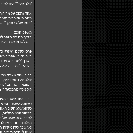
"כלב שלי?" התפלא המ
אחד נתפס על מהירות. 
מסב השוטר את תשומת 
"בטח שלא בתוקף", אומ
משפט חכם:
הדרך הטובה ביותר לז
היא לשכוח אותו פעם א
פרסי לשכנו: "אשתי כ
היום מאה, אתמול מאה
השכן: "למה היא צריכ
הפרסי: "לא יודע, לא נ
בחור אחד מאבד את ה
עולה על כיסא וצועק בקול:
המוצא הישר יקבל פרס של 50 
קול נוסף מהמסעדה צעק מי
בחור אחד שאהב מאוד 
כשהגיע לשערי השמיים 
כשהגיע לגיהינום ראה 
הבחור נורא התלהב, ומי
לאחר איזה שעה של הכ
מגלה הבחור כי אין לו 
ואז עובר לידו מישהו 
עונה לו הבחור: "אם הי