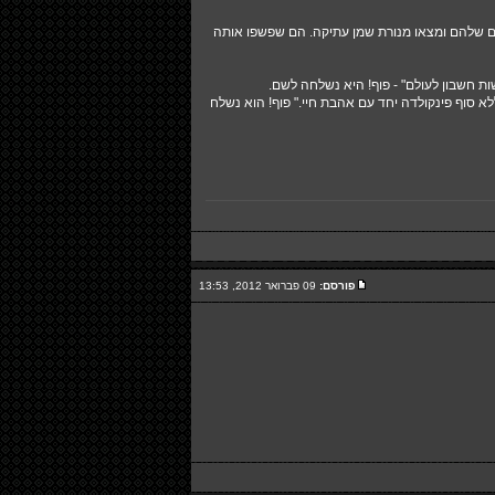
ים שלהם ומצאו מנורת שמן עתיקה. הם שפשפו אותה
שות חשבון לעולם" - פוף! היא נשלחה לשם.
ללא סוף פינקולדה יחד עם אהבת חיי." פוף! הוא נשלח
פורסם:
09 פברואר 2012, 13:53