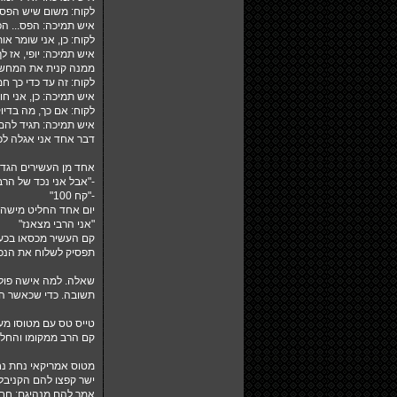
לקוח: משום שיש הפס
איש תמיכה: הפס... ה
לקוח: כן, אני שומר או
איש תמיכה: יופי, אז
ממנה קנית את המחש
לקוח: זה עד כדי כך חמ
איש תמיכה: כן, אני חו
לקוח: אם כך, מה בדיו
איש תמיכה: תגיד להם
דבר אחד אני אגלה לכם, הו
אחד מן העשירים הגדולי
-"אבל אני נכד של הרב
-"קח 100"
יום אחד החליט מישהו
"אני הרבי מצאנז"
קם העשיר מכסאו בכעס
תפסיק לשלוח את הנכדי
שאלה. למה אישה פולניה קמה כל בו
תשובה. כדי שכאשר הוא קם בשעה 
טייס טס עם מטוסו מעל
קם הרב ממקומו והחל 
מטוס אמריקאי נחת נח
ישר קפצו להם הקניבל
אמר להם מנהיגם: חבר