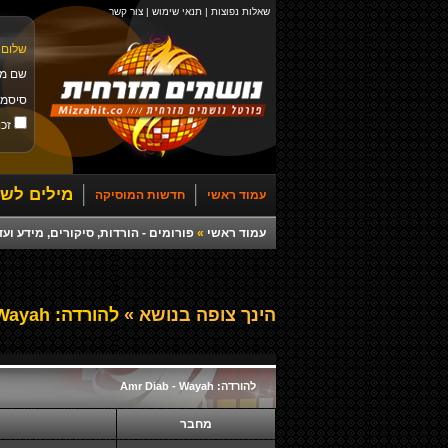
שאלות נפוצות
|
תנאי שימוש
|
צור קשר
שלום 
שם מ
סיסמ
זכו
מילים לשי
עמוד ראשי
חדשות המוסיקה
עמוד ראשי
»
פורומים - הורדות, סיקורים, מידע ועד
הינך צופה בנושא »
להורדה: Amr Diab - Wayah
להורדה: Amr Diab - Wayah
מחבר