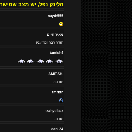
הלינק נפל, יש מצב שמישה
nuyth555
מאיר חיים
תודה רבה זמר ענק
tamish4
.AMiT.SH
תודהה
tmrbtn
tzahyelbaz
תודה..
dani 24