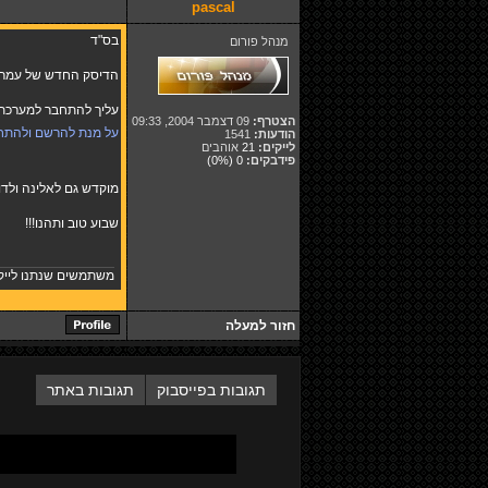
pascal
בס"ד
מנהל פורום
הדיסק החדש של עמר דיאב מוקד
עליך להתחבר למערכת ו
הצטרף:
09 דצמבר 2004, 09:33
על מנת להרשם ולהתח
הודעות:
1541
לייקים:
21
אוהבים
פידבקים:
0
(0%)
מוקדש גם לאלינה ולדודי הת
שבוע טוב ותהנו!!!
משתמשים שנתנו לייק
חזור למעלה
תגובות בפייסבוק
תגובות באתר