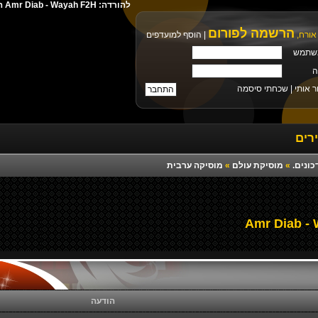
להורדה: Amr Diab - Wayah F2H הורדה ישירה מילים צלצול פלייבק רמיקס יוטיוב
הרשמה לפורום
אורח,
|
הוסף למועדפים
שתמש
ה
ר אותי |
שכחתי סיסמה
רים
כונים.
»
מוסיקת עולם
»
מוסיקה ערבית
הודעה