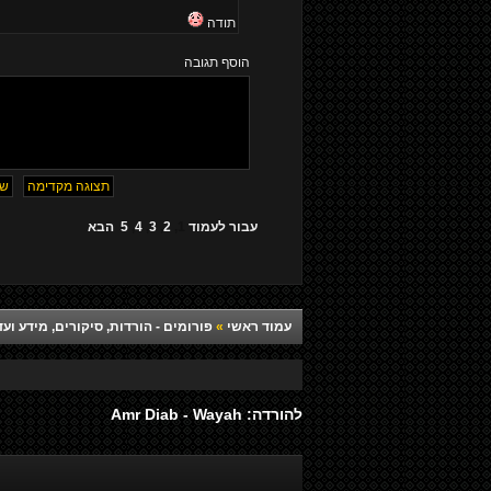
תודה
הוסף תגובה
עבור לעמוד
1
,
2
,
3
,
4
,
5
הבא
עמוד ראשי
»
פורומים - הורדות, סיקורים, מידע ועד
להורדה: Amr Diab - Wayah