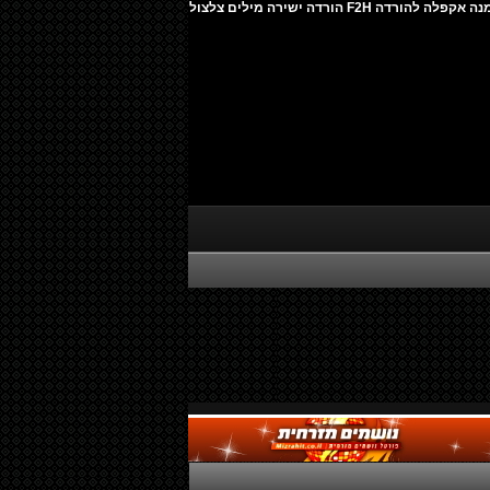
ליאור פרחי וסאבלימינל - תיזהר ממנה אקפלה להורדה F2H הורדה ישירה מילים צלצול