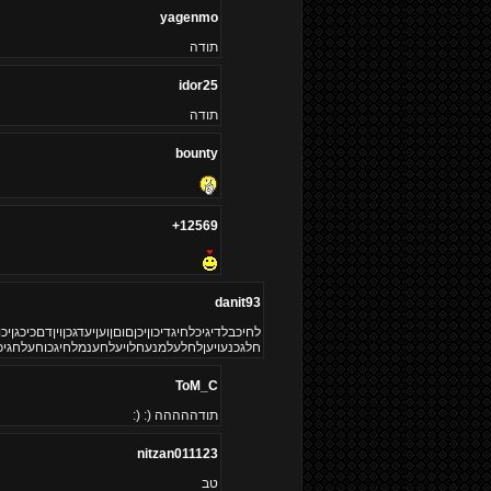
yagenmo
תודה
idor25
תודה
bounty
12569+
danit93
לחיכבלדיגיכלחיגדיכוןיכןםוםןועןיעדגכןויןדםכיכגןיכון
חלגכנעויעןלחלעלמנעחלויעלחענמלחיגכוחעלחגיכע
ToM_C
תודההההה (: (:
nitzan011123
טב