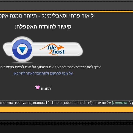
ליאור פרחי וסאבלימינל - תיזהר ממנה אק
קישור להורדת האקפלה:
עליך להתחבר למערכת ולהפעיל את חשבונך על מנת לצפות בקישורים ו
על מנת להרשם ולהתחבר לאתר לחץ כאן
תהנוווו
 ל-
אתושש :]
על הודעה זו (6):
edenhahatich
,
בן כהן1
,
manora19
,
roehyams
,
אושרסונג1012