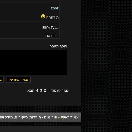
zooz
תודההה
Eli^sTyLe
>ודה אחי
הוסף תגובה
עבור לעמוד
1
,
2
,
3
,
4
הבא
עמוד ראשי
»
פורומים - הורדות, סיקורים, מידע ועד