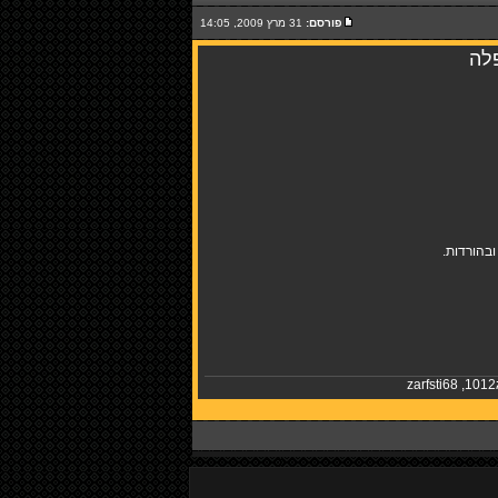
פורסם:
31 מרץ 2009, 14:05
פלה
בהורדות.
zarfsti68
,