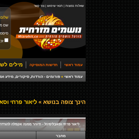
שאלות נפוצות
|
תנאי שימוש
|
צור קשר
שלום 
שם מ
סיסמ
זכו
מילים לשי
עמוד ראשי
חדשות המוסיקה
עמוד ראשי
»
פורומים - הורדות, סיקורים, מידע ועד
הינך צופה בנושא »
ליאור פרחי וסא
ליאור פרחי וסאבלימינל - תיזהר ממנה אקפלה להורדה
מחבר