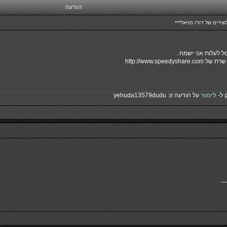
הודעה
ירים של דודו מויאל***
ול לעלות אני ישמח..
 שרת של
http://www.speedyshare.com
 ל-
לימור
על הודעה זו:
yehuda13579dudu
_