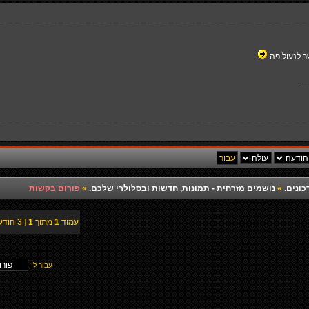
ר לנעול פה
_
כונים.
»
נושמים מזרחית - תמונות, חדשות ובסלולרי שלכם.
»
פורום בקשות
עמוד
1
מתוך
1
[ 3 הודעות ]
עבור ל: