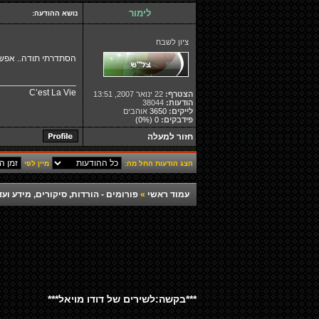
לימור
נושא ההודעה:
ציון לשבח
הסתדרתי תודה.. אפש
________________
C’est La Vie
הצטרף:
22 ינואר 2007, 13:51
הודעות:
38044
לייקים:
3650
אוהבים
פידבקים:
0
(0%)
חזור למעלה
הצג הודעות החל מה:
מיין לפי
עמוד ראשי
»
פורומים - הורדות, סיקורים, מידע ועד
***בקשה:לשירים של דודו מויאל***