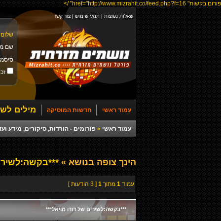
פורום בקשות" href="http://www.mizrahit.co/feed.php?f=16" />
שאלות נפוצות
|
תנאי שימוש
|
צור קשר
שלום 
שם מ
סיסמ
זכו
מילים לשי
עמוד ראשי
חדשות המוסיקה
עמוד ראשי
»
פורומים - הורדות, סיקורים, מידע ועד
הינך צופה בנושא »
***בקשה:לשירים
עמוד
1
מתוך
1
[ 3 הודעות ]
***בקשה:לשירים של דודו מויאל***