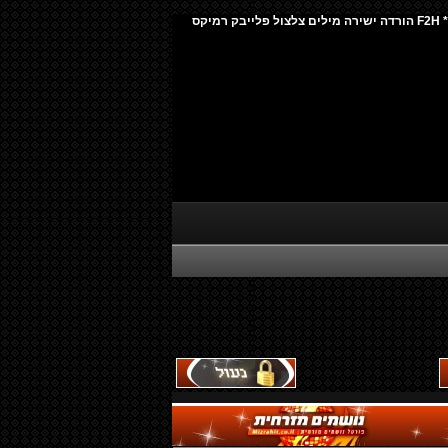
***בקשה:לשירים של דודו מויאל*** F2H הורדה ישירה מילים צלצול פלייבק רמיקס