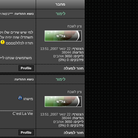
מחבר
לימור
נושא ההודעה:
***בקשה:לש
ציון לשבח
למי שיש שירים שלו ויכ
תשתדלו שזה יהיה על
תודה לכלולםםםם
הצטרף:
22 ינואר 2007, 13:51
הודעות:
38044
לייקים:
3650
אוהבים
משתמשים שנתנו לייק
פידבקים:
0
(0%)
חזור למעלה
לימור
נושא ההודעה:
ציון לשבח
מישהו
________________
C’est La Vie
הצטרף:
22 ינואר 2007, 13:51
הודעות:
38044
לייקים:
3650
אוהבים
פידבקים:
0
(0%)
חזור למעלה