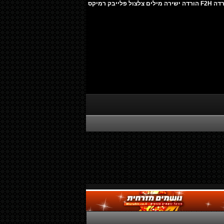
Ali Güven - Türkçe Pop 2012 להורדה F2H הורדה ישירה מילים צלצול פלייבק רמיקס