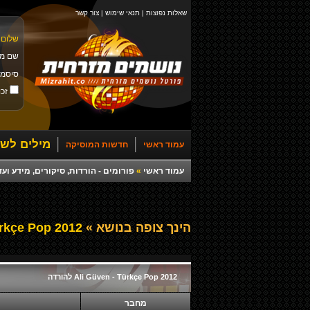
שאלות נפוצות
|
תנאי שימוש
|
צור קשר
שלום 
שם מ
סיסמ
זכו
מילים לשי
עמוד ראשי
חדשות המוסיקה
עמוד ראשי
»
פורומים - הורדות, סיקורים, מידע ועד
הינך צופה בנושא »
Ali Güven - Türkçe Pop 2012 להורדה
Ali Güven - Türkçe Pop 2012 להורדה
מחבר