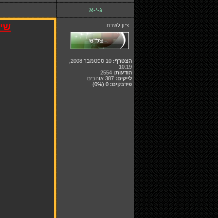
ג-י-א
שים
ציון לשבח
הצטרף:
10 ספטמבר 2008,
10:19
הודעות:
2554
לייקים:
387
אוהבים
פידבקים:
0
(0%)