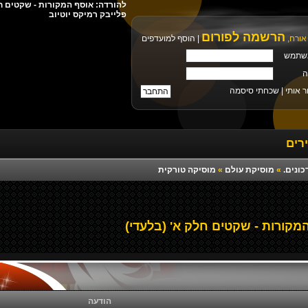
פלייבק רמיקס יוטיוב
הרשמה לפורום
אורח,
|
הוסף למועדפים
שתמש
ה
ר אותי |
שכחתי סיסמה
רים
כונים.
»
מוסיקת עולם
»
מוסיקה טורקית
מקורות - שקטים חלק א' (בלעדי)
הודעה