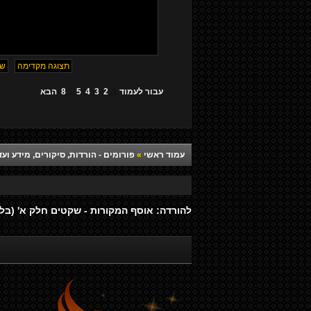
עבור לעמוד
1
,
2
,
3
,
4
,
5
...
8
הבא
עמוד ראשי
»
פורומים - הורדות, סיקורים, מידע ועד
להורדה: אוסף המקורות - שקטים חלק א' (בלע