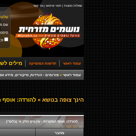
שאלות נפוצות
|
תנאי שימוש
|
צור קשר
שלום 
שם מ
סיסמ
זכו
מילים לשי
עמוד ראשי
חדשות המוסיקה
עמוד ראשי
»
פורומים - הורדות, סיקורים, מידע ועד
הינך צופה בנושא »
להורדה: אוסף ה
להורדה: אוסף המקורות - שקטים חלק א' (בלעדי)
מחבר