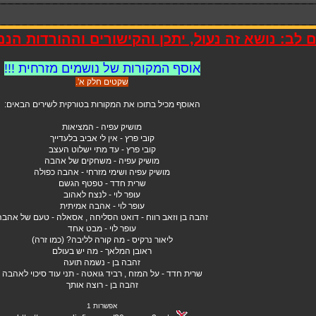
 לב: נושא זה נעול, יתכן והקישורים וההורדות הנ
אוסף המקורות של נושמים מזרחית !!!
שקטים חלק א'.
האוסף מכיל בתוכו את המקורות בטורקית לשירים הבאים:
מושיק עפיה - המציאות
קובי פרץ - אין לי אביב בלעדייך
קובי פרץ - עד מתי ישלוט העצב
מושיק עפיה - משחקים של אהבה
מושיק עפיה ושימי מזרחי - אהבה כפולה
שרית חדד - טפטף הגשם
עופר לוי - לנצח לאהוב
עופר לוי - אהבה אמיתית
זהבה בן וזאב רווח - דואט הסליחה , אסאלה - טעם של אהבה
עופר לוי - מבט אחד
ליאור נרקיס - מה קורה לליבה? (כמו זרה)
ראובן המלאך - מה יש בעולם
זהבה בן - נשמה תועה
שרית חדד - על המזח , רביד גואטה - תני עוד סיכוי לאהבה
זהבה בן - רוצה אותך
אפשרות 1