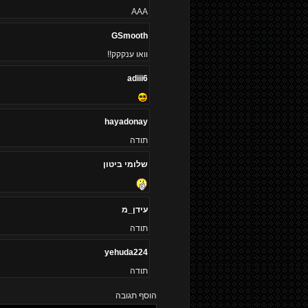
AAA
GSmooth
וואו ענקקק!!
adiii6
hayadonay
תודה
שלומי ביטון
עידן_מ
תודה
yehuda224
תודה
הוסף תגובה