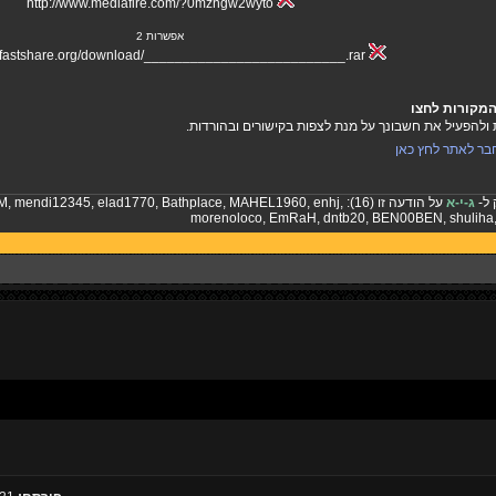
http://www.mediafire.com/?0mzngw2wyto
אפשרות 2
w.fastshare.org/download/__________________________.rar
המקורות לחצו
להפעיל את חשבונך על מנת לצפות בקישורים ובהורדות.
בר לאתר לחץ כאן
 ל-
ג-י-א
על הודעה זו (16):
,
enhj
,
MAHEL1960
,
Bathplace
,
elad1770
,
mendi12345
,
M
morenoloco
,
EmRaH
,
dntb20
,
BEN00BEN
,
shuliha