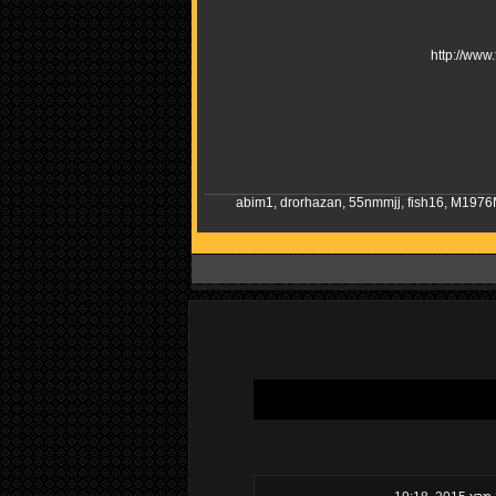
http://ww
abim1
,
drorhazan
,
55nmmjj
,
fish16
,
M1976