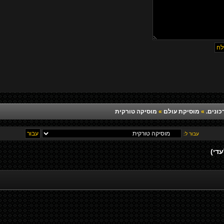
כונים.
»
מוסיקת עולם
»
מוסיקה טורקית
עבור ל:
די)