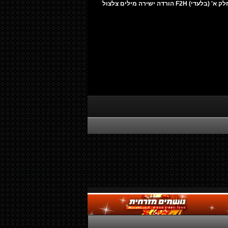
להורדה: אוסף המקורות - שקטים חלק א' (בלעדי) F2H הורדה ישירה מילים צלצול