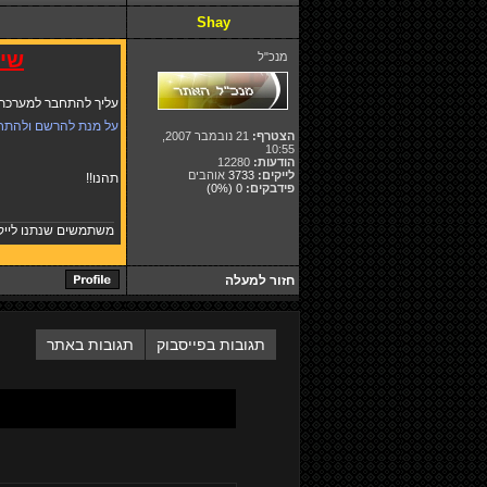
Shay
שים
מנכ"ל
עליך להתחבר למערכת ו
על מנת להרשם ולהתח
הצטרף:
21 נובמבר 2007,
10:55
הודעות:
12280
לייקים:
3733
אוהבים
תהנו!!
פידבקים:
0
(0%)
משתמשים שנתנו לייק
חזור למעלה
תגובות בפייסבוק
תגובות באתר