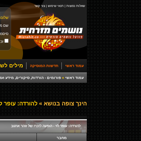
שאלות נפוצות
|
תנאי שימוש
|
צור קשר
שלום 
שם מ
סיסמ
זכו
מילים לשי
עמוד ראשי
חדשות המוסיקה
עמוד ראשי
»
פורומים - הורדות, סיקורים, מידע ועד
הינך צופה בנושא »
להורדה: עופר לו
להורדה: עופר לוי - הופעה לזכרו של זוהר ארגוב
מחבר