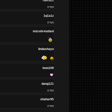
ram321
תודה
1q1a1z
תודה
mizrahi-katlani
lindashayo
inon109
dang121
תודה
shahar95
תודה