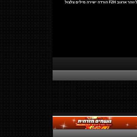
להורדה: עופר לוי - הופעה לזכרו של זוהר ארגוב F2H הורדה ישירה מילים צלצול