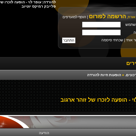
פלייבק רמיקס יוטיוב
הרשמה לפורום
אורח,
|
הוסף למועדפים
שתמש
ה
ר אותי |
שכחתי סיסמה
רים
כונים.
»
הופעות חיות להורדה
י - הופעה לזכרו של זוהר ארגוב
הודעה