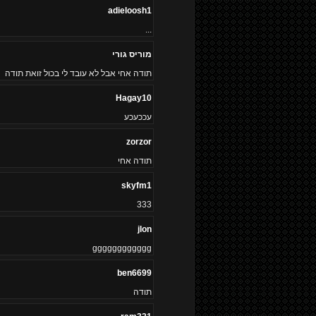
adieloosh1
...
מוריס גורי
תודה אחי אבל לא עובד לי בכול זואת תודה
Hagay10
עככעכע
zorzor
תודה אחי
skyfm1
333
jlon
gggggggggggg
ben6699
תודה