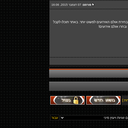
פורסם:
07 דצמבר 2015, 16:06
 היכנסו לפורטל אולמות האירועים EventsHall.co.il והפכו את תהליך בחירת אולם האירועים לפשוט יותר. באתר תוכלו לקבל
ובחרו אולם אירועים!
ת ]