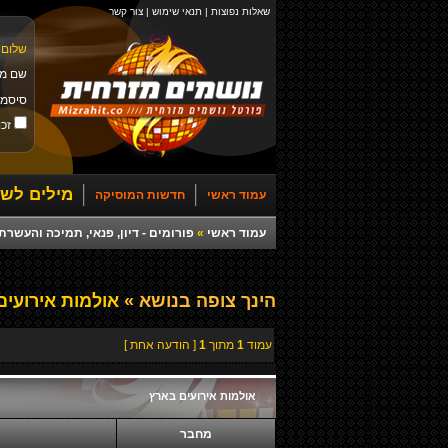
שאלות נפוצות
|
תנאי שימוש
|
צור קשר
שלום 
שם מ
סיסמ
זכו
מילים לשי
עמוד ראשי
חדשות המוסיקה
עמוד ראשי
»
פורומים - דיון, פנאי, תמיכה והעש
הינך צופה בנושא »
אולמות אירועים
עמוד
1
מתוך
1
[ הודעה אחת ]
אולמות אירועים בארץ
מחבר