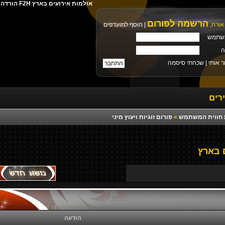
אולמות אירועים בארץ F2H הורדה ישירה מילים צלצול פלייבק רמיקס יוטיוב
הרשמה לפורום
אורח,
|
הוסף למועדפים
שתמש
ה
ר אותי |
שכחתי סיסמה
רים
רת חווית המשתמש
»
פורום זוגיות ויעוץ מיני
 בארץ
הודעה