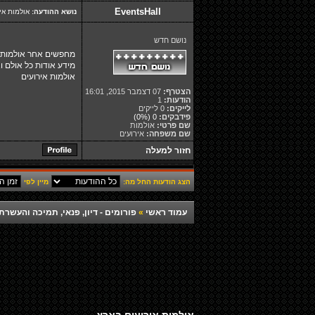
EventsHall
נושא ההודעה:
אולמות אי
נושם חדש
מידע אודות כל אולם ו
אולמות אירועים
הצטרף:
07 דצמבר 2015, 16:01
הודעות:
1
לייקים:
0 לייקים
פידבקים:
0
(0%)
שם פרטי:
אולמות
שם משפחה:
אירועים
חזור למעלה
הצג הודעות החל מה:
מיין לפי
עמוד ראשי
»
פורומים - דיון, פנאי, תמיכה והעש