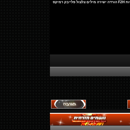
איך ליצור כרטיס בולט באתר הכרויות F2H הורדה ישירה מילים צלצול פלייבק רמיקס