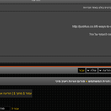
הודעה
כרטיס בולט באתר הכרויות
http://just4us.co.il/6-ways-to-c
 להוסיף על זה?
רת חווית המשתמש
»
פורום זוגיות ויעוץ מיני
עמוד
1
מתוך
1
[ הודעה אח
עבור ל: