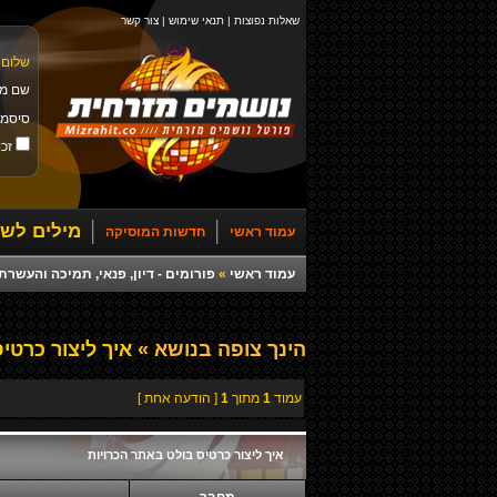
שאלות נפוצות
|
תנאי שימוש
|
צור קשר
שלום 
שם מ
סיסמ
זכו
מילים לשי
עמוד ראשי
חדשות המוסיקה
עמוד ראשי
»
פורומים - דיון, פנאי, תמיכה והעש
הינך צופה בנושא »
איך ליצור כרטי
עמוד
1
מתוך
1
[ הודעה אחת ]
איך ליצור כרטיס בולט באתר הכרויות