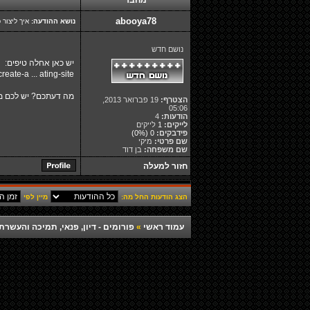
מחבר
abooya78
נושא ההודעה:
איך ליצור 
נושם חדש
יש כאן אחלה טיפים:
reate-a ... ating-site
מה דעתכם? יש לכם מה
הצטרף:
19 פברואר 2013,
05:06
הודעות:
4
לייקים:
1
לייקים
פידבקים:
0
(0%)
שם פרטי:
מיקי
שם משפחה:
בן דוד
חזור למעלה
הצג הודעות החל מה:
מיין לפי
עמוד ראשי
»
פורומים - דיון, פנאי, תמיכה והעש