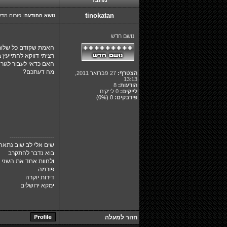
מחבר
tinokatan
נושא ההודעה:
פורום מדל
נושם חדש
האמת שקודם כל שלום
רציתי דווקא להתייעץ בנ
האם כדאי לעבור לגור 
מה דעתכם?
הצטרף:
27 פברואר 2011,
13:13
הודעות:
8
לייקים:
0 לייקים
פידבקים:
0
(0%)
----------------------
שים אלי לב שוב נתאה
בוא נדבר להתקרב
ולחוות אחד את השני
פורמה
דירות יוקרה
ימקא ירושלים
חזור למעלה