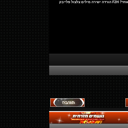
פורום מדליק אבל למה אין פה אף אחד? F2H הורדה ישירה מילים צלצול פלייבק