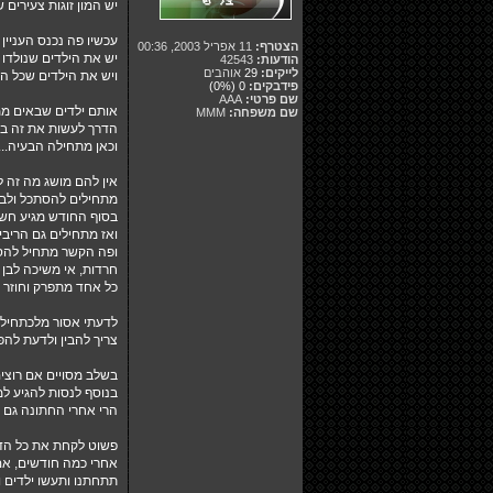
יש המון זוגות צעירים
עכשיו פה נכנס העניין 
הצטרף:
11 אפריל 2003, 00:36
יש את הילדים שנולדו 
הודעות:
42543
לייקים:
29
אוהבים
ויש את הילדים שכל הנ
פידבקים:
0
(0%)
שם פרטי:
AAA
אותם ילדים שבאים ממ
שם משפחה:
MMM
הדרך לעשות את זה בע
וכאן מתחילה הבעיה...
אין להם מושג מה זה 
מתחילים להסתכל ולברו
בסוף החודש מגיע חשב
ואז מתחילים גם הריבי
ופה הקשר מתחיל להסת
חרדות, אי משיכה לבן ה
כל אחד מתפרק וחוזר 
לדעתי אסור מלכתחילה
צריך להבין ולדעת לה
בשלב מסויים אם רוצי
בנוסף לנסות להגיע ל
הרי אחרי החתונה גם י
פשוט לקחת את כל הדב
אחרי כמה חודשים, אם
תתחתנו ותעשו ילדים 