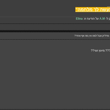
_
עשה לך מלחמה"
 ל-
A.M
על הודעה זו:
Elina
?? מיעץ זוגי??