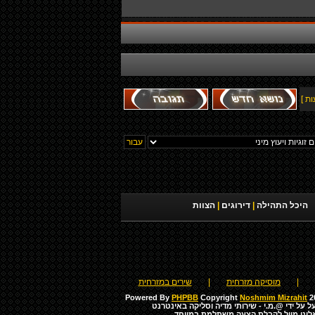
היכל התהילה
|
דירוגים
|
הצוות
|
מוסיקה מזרחית
|
שירים במזרחית
Powered By
PHPBB
Copyright
Noshmim Mizrahit
20
ל על ידי
@.מ.י - שירותי מדיה וסליקה באינטרנט
לינו מייל לקבלת הצעה משתלמת במיוחד