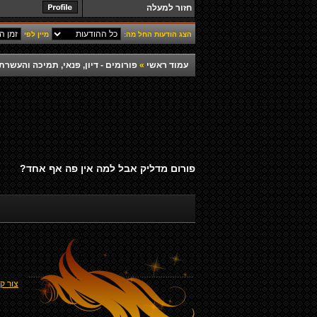
חזור למעלה
הצג הודעות החל מה:
מיין לפי
עמוד ראשי
»
פורומים - דיון, פנאי, תמיכה והעש
פורום מדליק אבל למה אין פה אף אחד?
צור ק