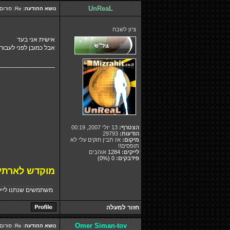
UnReaL
נושא ההודעה:
Re: פורום מדליק אבל למה אין פה אף אחד?
ציון לשבח
אישית אני בעד
אבל כמובן לפני לעבור 
________________
הצטרף:
13 יולי 2007, 00:19
הודעות:
29793
מיקום:
אז תבין חוקים עלי לא
תופסים!!
לייקים:
1284
אוהבים
פידבקים:
0
(0%)
מוקדש לארתין.
משתמשים שנתנו לייק
חזור למעלה
Omer Siman-tov
נושא ההודעה:
Re: פורום מדליק אבל למה אין פה אף אחד?