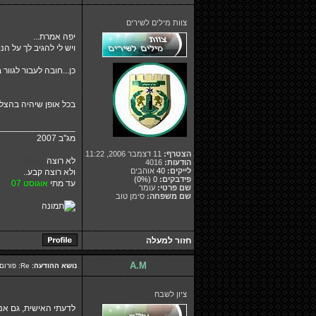
צוות מילים לשירים
יפה אמרת...
ויש לי להגיב לך על הנ
כן...חובה לעבור לגוו
בכל אופן שיהיה בהצל
________________
מג''ב 2007
הצטרף:
11 דצמבר 2006, 11:22
לא רוצה
קצינים
הודעות:
4016
לייקים:
40
אוהבים
ולא רוצה קבע..
פידבקים:
0
(0%)
עד מתי
אוגוסט 07
שם פרטי:
עומר
שם משפחה:
סימן טוב
חזור למעלה
A.M
נושא ההודעה:
Re: פורום מדליק אבל למה אין פה אף אחד?
ציון לשבח
לדעתי האישית, גם אנ