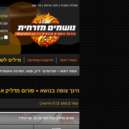
שאלות נפוצות
|
תנאי שימוש
|
צור קשר
שלום 
שם מ
סיסמ
זכו
מילים לשי
עמוד ראשי
חדשות המוסיקה
עמוד ראשי
»
פורומים - דיון, פנאי, תמיכה והעש
הינך צופה בנושא »
פורום מדליק אב
עמוד
1
מתוך
1
[ 5 הודעות ]
פורום מדליק אבל למה אין פה אף אחד?