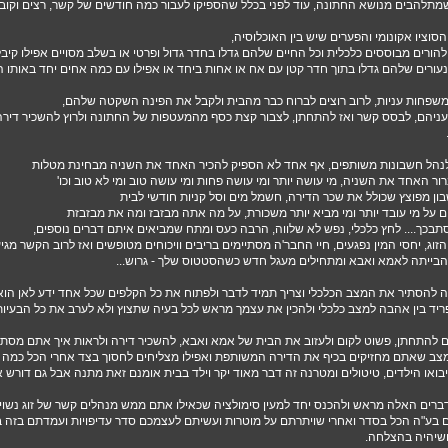
 שמתלהבים מנושא החתונה, עוד לפני בכלל שהספיקו לעבור כמה חודשים של קשר, רצים וקוב
הסוציו אקונומי והפערים שיש בין האוכלוסיה,
להורים מבוססים כלכלית וכל החיים שלהם גדלו בחדר גדול ופרטי או בשלב מסויים אפילו קיב
עורים שלהם גדלו בתוך חדר קטן עם אח או אחות ביחד או אפילו עם כמה אחים יחד באותו ה
שפחות עניות, לרוב רוצים לברוח כבר מהבית ולקבל את הפינה השקטה שלהם,
ניהם, לבסס קשר ואז להתחתן, לצבור קצת כסף מהמעטפות של החתונה ולרוץ להשכיר דירה
לנהל חשבונות משותפים, אף אחד לא הספיק להכיר האחד את השניה מבחינת מטלות
ר האחד את השניה, מי עושה יותר ומי עושה פחות ומי עושה טוב ומי לא טוב וכו'
ון מפוצץ שכולל את שכר הדירה, חשמל מים וסל קניות חודשי לבית
ם על מי עובד יותר ומי מביא יותר משכורת, על מה אתה מבזבז ומה את מבזבזת
בכך.... לחץ כלכלי, נפש לא שלווה, הרבה כעס ומתח שמביאים איתם דברים נוספים,
זוג, יחסי המין נפגעים, חיי החבר'ה מסתיימים בריבים וויכוחים מטופשים ואז לרוב הקשר מגיע 
הבייתה לאמא ואבא ומתחילים מעגל חדש כשהסטטוס שלך - גרוש...
 להסתיר את המצב הכלכלי וצריך תמיד לדבר ולפתוח את כל הקלפים שכל אחד ידע לאן הוא 
פריד בין אהבה למצב כלכלי ולהכין את עצמך מראש לכל בעיה שתצוץ ולא לערב את כל הבעי
ם להתחתן, פשוט לקום ולעזוב את הבית של אמא ואבא, להשכיר דירה ולראות איך אתם מסת
מצב שאתם מחזיקים בכיף את הדירה המשותפת ואפילו מצליחים לחסוך בצד אחרי הכל כמה ג
בואו הילדים, טיטולים ומטרנה זה דבר מאוד יקר וילד בבית אומנם זאת מתנה אבל גם דורש 
רים האלה מראש ולהכנס יחד למעין סימולציה שכאילו אתם ממש מנהלים קשר של זוג נשו
 בע"ה הכל בסדר ואחרי שויתרתם על מוטרות ועשיתם לעצמכם סדר עדיפויות ועמדתם בזה ב
ושיהיה בהצלחה.