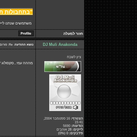
________________
"בתחבולות ת
משתמשים שנתנו לייק
חזור למעלה
DJ Muli Anakonda
נושא ההודעה:
Re: פורום מדליק אבל למה אין פה אף אחד?
ציון לשבח
מההה עמי...סקסולוג ?
הצטרף:
16 ספטמבר 2004,
15:41
הודעות:
5690
לייקים:
28
אוהבים
פידבקים:
0
(0%)