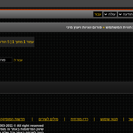
רת חווית המשתמש
»
פורום זוגיות ויעוץ מיני
עמוד
1
מתוך
1
[ 5 הודעות ]
עבור ל:
שר
|
תנאי שימוש
|
רדיו מזרחית
|
מילים לשירים
|
חדשות המוסיקה
03-2011 © All right reserved
שיווק הפרסומות באתר זה מופע
רוצה לפרסם באתר זה? שלח א