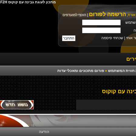
מתכון לעוגת גבינה עם קוקוס F2H הורדה ישירה מילים צלצול פלייבק רמיקס יוטיוב
הרשמה לפורום
אורח,
|
הוסף למועדפים
שתמש
ה
ר אותי |
שכחתי סיסמה
רים
רת חווית המשתמש
»
פורום מתכונים ומאכלי עדות
ינה עם קוקוס
הודעה