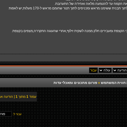
 את הקמח עד להטמעה מלאה ואחידה של התערובת.
בנית ששימנו מראש ומכניסים לתוך תנור שחומם מראש ל-170 מעלות,יש לאפות
י הקצפת ומעבירים חלק ממנה לשקית זילוף,אחרי שהעוגה התקררה,מצפים בקצפת.
רת חווית המשתמש
»
פורום מתכונים ומאכלי עדות
עמוד
1
מתוך
1
[ הודעה אח
עבור ל: