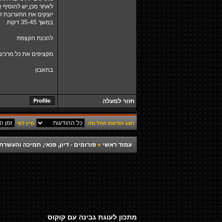
לאחר מכן,יש להוסיף
יוצקים את התערובת לתוך ת
במשך 35-45 דקות.
להכנת הקצפת
מקציפים את כל מרכיב
בתאבון
חזור למעלה
הצג הודעות החל מה:
מיין לפי
עמוד ראשי
»
פורומים - דיון, פנאי, תמיכה והעש
מתכון לעוגת גבינה עם קוקוס