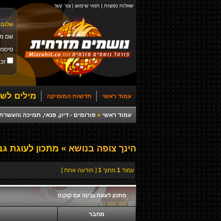
שאלות נפוצות
|
תנאי שימוש
|
צור קשר
שלום 
שם מ
סיסמ
זכו
מילים לשי
עמוד ראשי
חדשות המוסיקה
עמוד ראשי
»
פורומים - דיון, פנאי, תמיכה והעש
הינך צופה בנושא »
מתכון לעוגת גב
עמוד
1
מתוך
1
[ הודעה אחת ]
מתכון לעוגת גבינה עם קוקוס
מחבר