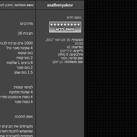
asafbenyakov
נושא ההודעה:
מתכון לעוג
נושם חדש
מרכיבים
תבנית 26
הצטרף:
16 פברואר 2017,
1000 גרם גבינה לבנה
10:00
הודעות:
42
4 שקיות סוכר וניל
לייקים:
0 לייקים
כוס קוקוס
פידבקים:
0
(0%)
2 כוס קמח
שם פרטי:
אסף
שם משפחה:
בן יעקב
8 ביצים L שלמות
2 כוס סוכר
1.5 כוס שמן
לציפוי קצפת:
4 שמנת מתוקה
4 כפות אינסטנט פודינג וניל
4 כפות סוכר
אופן ההכנה
מקציפים את הביצים ע
שמשמש להכנת תערובת
מוסיפים לתערובת את ה