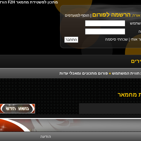
מתכון לפשטידת מחמאר F2H הורדה ישירה מילים צלצול פלייבק רמיקס יוטיוב
הרשמה לפורום
אורח,
|
הוסף למועדפים
שתמש
ה
ר אותי |
שכחתי סיסמה
רים
רת חווית המשתמש
»
פורום מתכונים ומאכלי עדות
ת מחמאר
הודעה