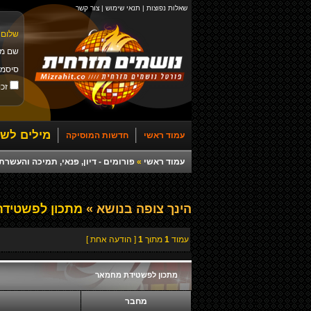
שאלות נפוצות
|
תנאי שימוש
|
צור קשר
שלום 
שם מ
סיסמ
זכו
מילים לשי
עמוד ראשי
חדשות המוסיקה
עמוד ראשי
»
פורומים - דיון, פנאי, תמיכה והעש
הינך צופה בנושא »
מתכון לפשטיד
עמוד
1
מתוך
1
[ הודעה אחת ]
מתכון לפשטידת מחמאר
מחבר