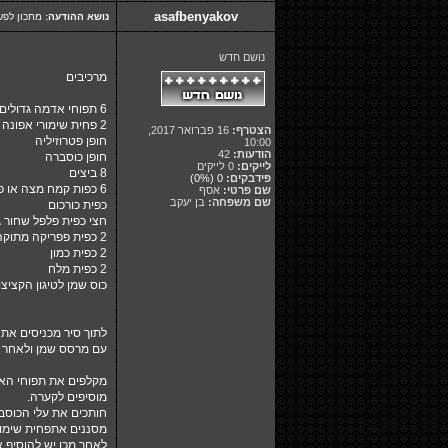
asafbenyakov
נושא ההודעה:
מתכון לפ
נושם חדש
מרכיבים
6 תפוחי אדמה גדולים
2 פחית שימורי אפונה וגזר
הצטרף:
16 פברואר 2017,
חופן פטרוזיליה
10:00
הודעות:
42
חופן כוסברה
לייקים:
0 לייקים
8 ביצים
פידבקים:
0
(0%)
6 כפות קמח מצה או פירורי לחם
שם פרטי:
אסף
שם משפחה:
בן יעקב
כפית כורכום
חצי כפית פלפל שחור ג
2 כפית פפריקה מתוקה
2 כפית כמון
2 כפית מלח
כוס שמן לטיגון הקציצו
לתוך סיר מכניסים את
עם
מרסס שמן
ולאחר מ
מקלפים את תפוחי האדמ
מוסיפים לקערה.
חותכים את עלי הכוסבר
מסננים אתפחית שימורי
לאחר מכן יש להוסיף א