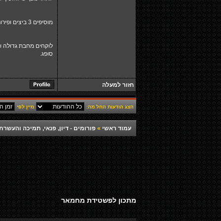
מוסיפים 3 ביצים ופירורי לחם ומערבבים היטב.
לוקחים מחבת גדולה ו
סופג.
חזור למעלה
הצג הודעות החל מה:
מיין לפי
עמוד ראשי
»
פורומים - דיון, פנאי, תמיכה והעש
מתכון לפשטידת מחמאר