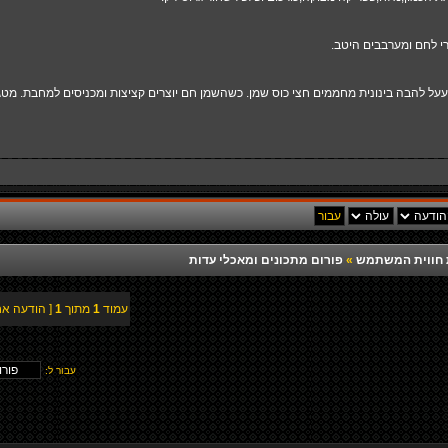
עעל להבה בינונית מחממים חצי כוס שמן. כשהשמן חם יוצרים קציצות ומכניסים למחבת. מטג
רת חווית המשתמש
»
פורום מתכונים ומאכלי עדות
עמוד
1
מתוך
1
[ הודעה אח
עבור ל: