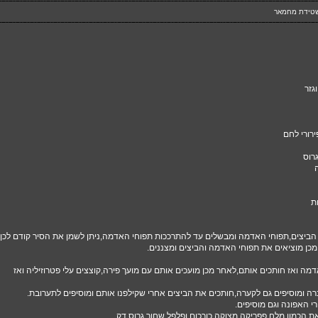
שטידת מחמאר
רוס
ת
 הביצים,תפוחי האדמה ומבשלים עד להתרככות תפוחי האדמה,ניתן לשמן את הסיר קודם לכן
כן מוציאים את תפוחי האדמה והביצים ומצננים.
ה ואז חותכים אותם,לאחר מכן מועכים אותם עם מועך פירה,קוצצים עלי פטרוזיליה ואז
ה ומוסיפים גם לקערה,חותכים את הביצים אחרי שקילפנו אותם ומוסיפים לתערובת.
 האפונה וגם מוסיפים.
ת הכמון,מלח,פפריקה מצוקה,כורכום ופלפל שחור גרוס דק.