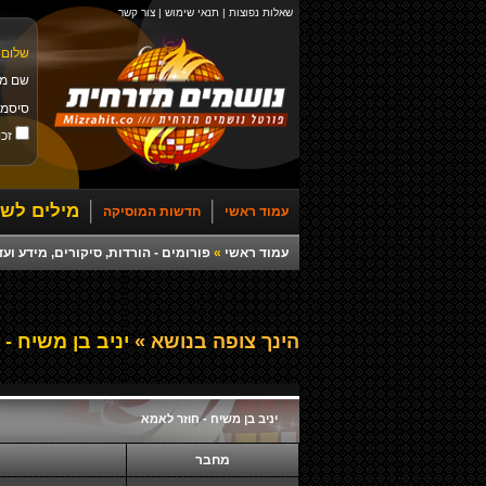
שאלות נפוצות
|
תנאי שימוש
|
צור קשר
שלום 
שם מ
סיסמ
זכו
מילים לשי
עמוד ראשי
חדשות המוסיקה
עמוד ראשי
»
פורומים - הורדות, סיקורים, מידע ועד
הינך צופה בנושא »
יניב בן משיח - 
יניב בן משיח - חוזר לאמא
מחבר