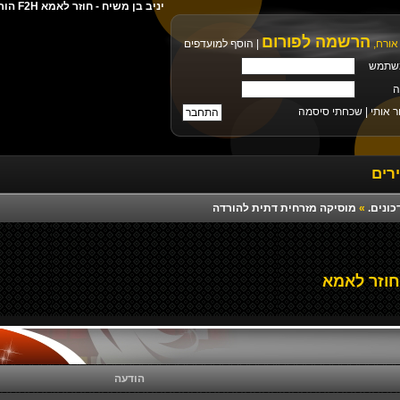
יניב בן משיח - חוזר לאמא F2H הורדה ישירה מילים צלצול פלייבק רמיקס יוטיוב
הרשמה לפורום
אורח,
|
הוסף למועדפים
שתמש
ה
ר אותי |
שכחתי סיסמה
רים
כונים.
»
מוסיקה מזרחית דתית להורדה
חוזר לאמא
הודעה