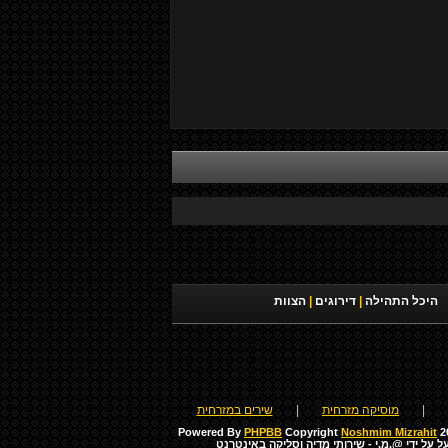
היכל התהילה
|
דירוגים
|
הצוות
|
מוסיקה מזרחית
|
שירים במזרחית
Powered By
PHPBB
Copyright
Noshmim Mizrahit
20
ל על ידי
@.מ.י - שירותי מדיה וסליקה באינטרנט