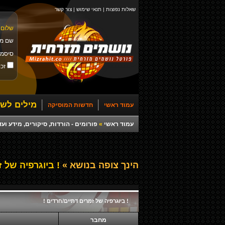
שאלות נפוצות
|
תנאי שימוש
|
צור קשר
שלום 
שם מ
סיסמ
זכו
מילים לשי
עמוד ראשי
חדשות המוסיקה
עמוד ראשי
»
פורומים - הורדות, סיקורים, מידע ועד
הינך צופה בנושא »
! ביוגרפיה של ז
! ביוגרפיה של זמרים דתיים/חרדים !
מחבר