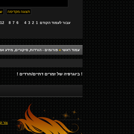
עבור לעמוד
הקודם
1
,
2
,
3
,
4
,
5
,
6
,
7
,
8
...
12
עמוד ראשי
»
פורומים - הורדות, סיקורים, מידע ועד
! ביוגרפיה של זמרים דתיים/חרדים !
צור ק