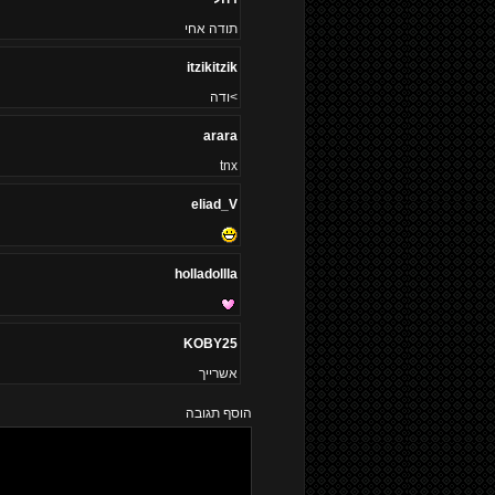
תודה אחי
itzikitzik
>ודה
arara
tnx
eliad_V
holladollla
KOBY25
אשרייך
הוסף תגובה