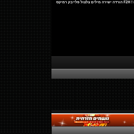
! ביוגרפיה של זמרים דתיים/חרדים ! F2H הורדה ישירה מילים צלצול פלייבק רמיקס