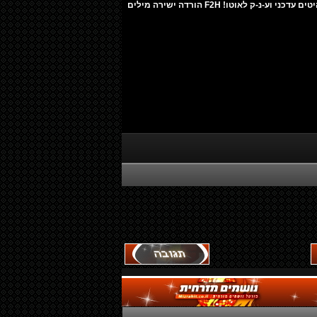
Segalovich BASE Vol.1 - אוסף להיטים עדכני וע-נ-ק לאוטו! F2H הורדה ישירה מילים