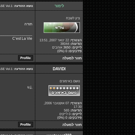
לימור
נושא ההודעה:
Re: Segalovich BASE Vol.1 - אוסף להיטים עדכני וע-נ-ק לאוטו!
ציון לשבח
תודה
________________
C’est La Vie
הצטרף:
22 ינואר 2007, 13:51
הודעות:
38044
לייקים:
3650
אוהבים
פידבקים:
0
(0%)
חזור למעלה
DAVIDI
נושא ההודעה:
Re: Segalovich BASE Vol.1 - אוסף להיטים עדכני וע-נ-ק לאוטו!
נושם באימונים
,u,j
הצטרף:
07 אוקטובר 2006,
17:30
הודעות:
565
לייקים:
0 לייקים
פידבקים:
0
(0%)
חזור למעלה