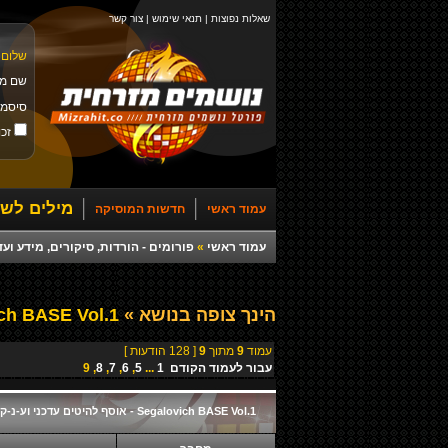
שאלות נפוצות
|
תנאי שימוש
|
צור קשר
שלום 
שם מ
סיסמ
זכו
מילים לשי
עמוד ראשי
חדשות המוסיקה
עמוד ראשי
»
פורומים - הורדות, סיקורים, מידע ועד
הינך צופה בנושא »
Segalovich BASE Vol.1 - אוסף להיטים עדכני וע-נ-ק לאוטו!
עמוד
9
מתוך
9
[ 128 הודעות ]
עבור לעמוד
הקודם
1
...
5
,
6
,
7
,
8
,
9
Segalovich BASE Vol.1 - אוסף להיטים עדכני וע-נ-ק לאוטו!