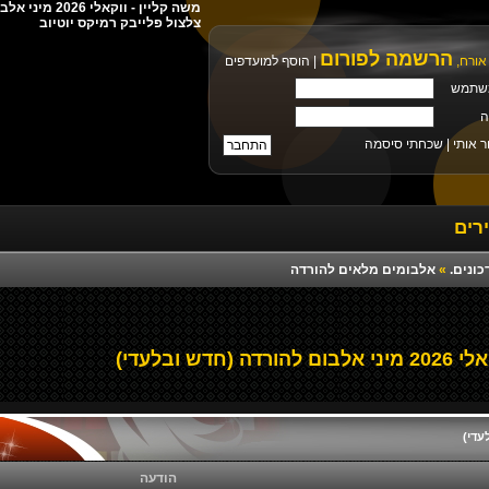
צלצול פלייבק רמיקס יוטיוב
הרשמה לפורום
אורח,
|
הוסף למועדפים
שתמש
ה
ר אותי |
שכחתי סיסמה
רים
כונים.
»
אלבומים מלאים להורדה
חדש ובלעדי)
הודעה