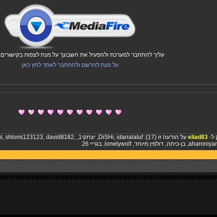
עליך להתחבר למערכת ולהפעיל את חשבונך על מנת לצפות בקישורים ו
על מנת להרשם ולהתחבר לאתר לחץ כאן
 ל-
eliad83
על הודעה זו (17):
idanalaluf
,
DiSHi
,
יצחקי1
,
,
david8182
,
shlomi123123
,
l
aharoniya
,
בן-כיתה
,
דולפין מיוחד
,
lonelywolf
,
בגריי 26