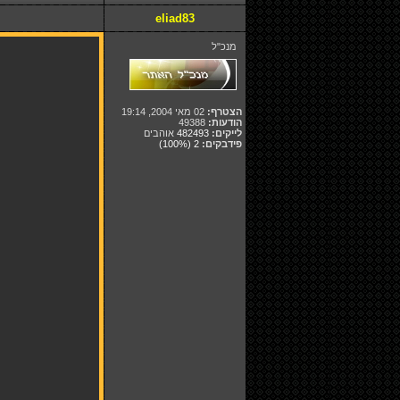
eliad83
מנכ"ל
הצטרף:
02 מאי 2004, 19:14
הודעות:
49388
לייקים:
482493
אוהבים
פידבקים:
2
(100%)