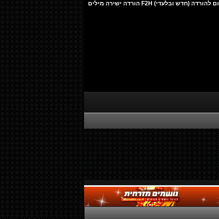
משה קליין - ווקאלי 2026 מיני אלבום להורדה (חדש ובלעדי) F2H הורדה ישירה מילים