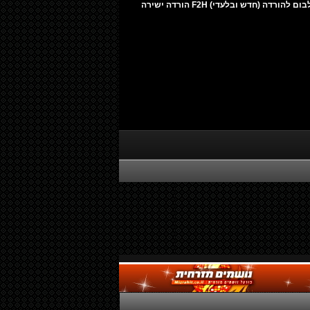
הגר יפת - כביש 2 - לייב אקוסטי אלבום להורדה (חדש ובלעדי) F2H הורדה ישירה