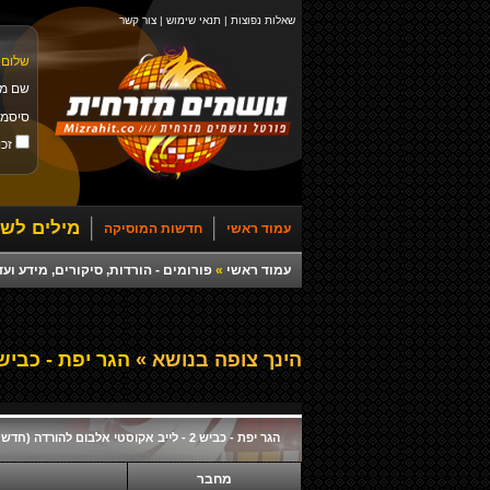
שאלות נפוצות
|
תנאי שימוש
|
צור קשר
שלום 
שם מ
סיסמ
זכו
מילים לשי
עמוד ראשי
חדשות המוסיקה
עמוד ראשי
»
פורומים - הורדות, סיקורים, מידע ועד
הינך צופה בנושא »
הגר יפת - כביש 2 - לייב אקוסטי אלבום להורדה (חדש ובל
הגר יפת - כביש 2 - לייב אקוסטי אלבום להורדה (חדש ובלעדי)
מחבר