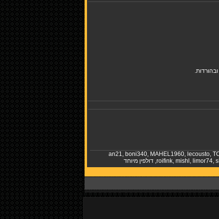
בהורדות.
an21
,
boni340
,
MAHEL1960
,
lecousto
,
T
s
,
limor74
,
mishl
,
roifink
,
דולפין מיוחד