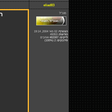
eliad83
הגר 
מנכ"ל
הצטרף:
02 מאי 2004, 19:14
הודעות:
49353
לייקים:
482087
אוהבים
פידבקים:
2
(100%)