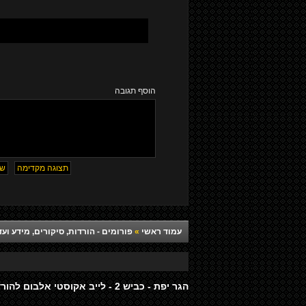
הוסף תגובה
עמוד ראשי
»
פורומים - הורדות, סיקורים, מידע ועד
הגר יפת - כביש 2 - לייב אקוסטי אלבום להורדה (חדש ובלעדי)