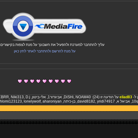
עליך להתחבר למערכת ולהפעיל את חשבונך על מנת לצפות בקישורים ו
על מנת להרשם ולהתחבר לאתר לחץ כאן
 ל-
eliad83
על הודעה זו (24):
NOAM40
,
DiSHi
,
אביגדור1
,
אלי-ביטון
,
D.j
,
Niki313
,
CBRR
1
,
אביאל א
,
yridi74917
,
david8182
,
בן-כיתה
,
aharoniyan
,
lonelywolf
,
hlomi123123