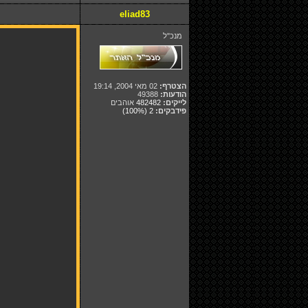
eliad83
מנכ"ל
הצטרף:
02 מאי 2004, 19:14
הודעות:
49388
לייקים:
482482
אוהבים
פידבקים:
2
(100%)