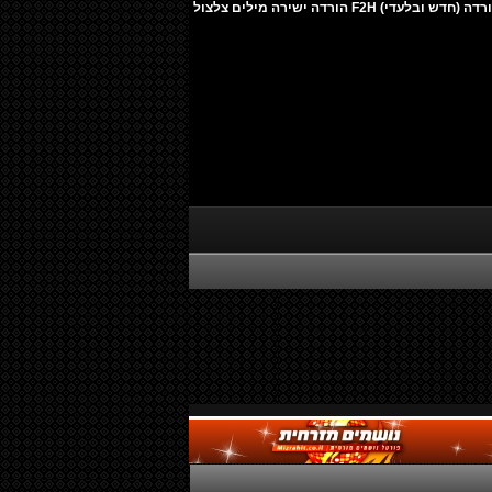
שרין - מחר בלעדיך מיני אלבום להורדה (חדש ובלעדי) F2H הורדה ישירה מילים צלצול