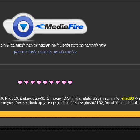
עליך להתחבר למערכת ולהפעיל את חשבונך על מנת לצפות בקישורים ו
על מנת להרשם ולהתחבר לאתר לחץ כאן
 ל-
eliad83
על הודעה זו (25):
idanalaluf
,
DiSHi
,
אביגדור1
,
duby31
,
jzakay
,
Niki313
,
40
shmuli
,
Yossi-Yoshi
,
david8182
,
יאיר444
,
roifink
,
בן-כיתה
,
dasktop
,
אח שלי
,
roniyan