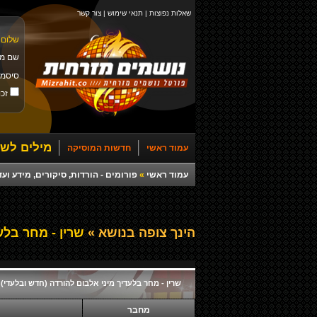
שאלות נפוצות
|
תנאי שימוש
|
צור קשר
שלום 
שם מ
סיסמ
זכו
מילים לשי
עמוד ראשי
חדשות המוסיקה
עמוד ראשי
»
פורומים - הורדות, סיקורים, מידע ועד
הינך צופה בנושא »
שרין - מחר בלעד
שרין - מחר בלעדיך מיני אלבום להורדה (חדש ובלעדי)
מחבר