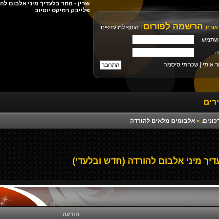
פלייבק רמיקס יוטיוב
הרשמה לפורום
אורח,
|
הוסף למועדפים
שתמש
ה
ר אותי |
שכחתי סיסמה
רים
כונים.
»
אלבומים מלאים להורדה
יך מיני אלבום להורדה (חדש ובלעדי)
הודעה