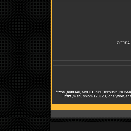
בהורדות.
NOAM
,
lecousto
,
MAHEL1960
,
boni340
,
אביאל
aha
,
lonelywolf
,
shlomi123123
,
mishl
,
דולפין