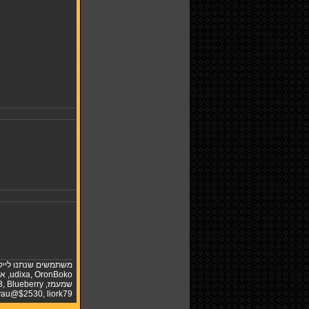
משתמשים שנתנו לייק
OronBoko
,
udixa
,
אב
שמעמז
,
Blueberry
,
3
iyau@$2530
,
liork79