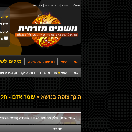
שאלות נפוצות
|
תנאי שימוש
|
צור קשר
שלום 
שם מ
סיסמ
זכו
מילים לשי
עמוד ראשי
חדשות המוסיקה
עמוד ראשי
»
פורומים - הורדות, סיקורים, מידע ועד
הינך צופה בנושא »
עומר אדם - חלק
עומר אדם - חלק מהנצח אלבום להורדה (חדש ובלעדי)
מחבר