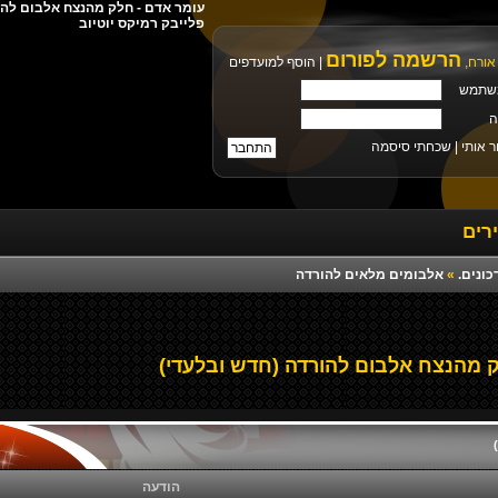
פלייבק רמיקס יוטיוב
הרשמה לפורום
אורח,
|
הוסף למועדפים
שתמש
ה
ר אותי |
שכחתי סיסמה
רים
כונים.
»
אלבומים מלאים להורדה
 מהנצח אלבום להורדה (חדש ובלעדי)
הודעה