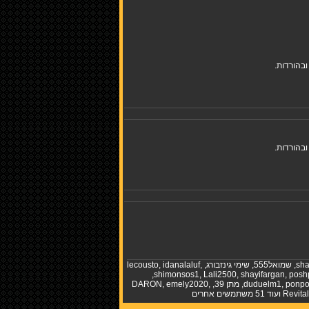
בהורדות.
בהורדות.
sha
,
שמואל555
,
שימי גינזבורג
,
,
idanalaluf
,
lecousto
,
shimonsos1
,
Lali2500
,
shayifargan
,
posh
ponp
,
duduelm1
,
מתן 39
,
,
emely2020
,
DARON
Revita
ועוד 51 משתמשים אחרים