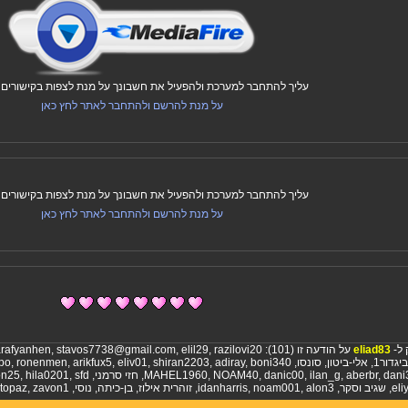
עליך להתחבר למערכת ולהפעיל את חשבונך על מנת לצפות בקישורים ו
על מנת להרשם ולהתחבר לאתר לחץ כאן
עליך להתחבר למערכת ולהפעיל את חשבונך על מנת לצפות בקישורים ו
על מנת להרשם ולהתחבר לאתר לחץ כאן
 ל-
eliad83
על הודעה זו (101):
razilovi20
,
elil29
,
stavos7738@gmail.com
,
rafyanhen
יגדור1
,
אלי-ביטון
,
סונסו
,
boni340
,
adiray
,
shiran2203
,
eliv01
,
arikfux5
,
ronenmen
,
po
dani
,
aberbr
,
ilan_g
,
danic00
,
NOAM40
,
MAHEL1960
,
חזי סרמני
,
sfd
,
hila0201
,
on25
el
,
שגיב וסקר
,
alon3
,
noam001
,
idanharris
,
זוהרית אילוז
,
בן-כיתה
,
נוסי
,
zavon1
,
ltopaz