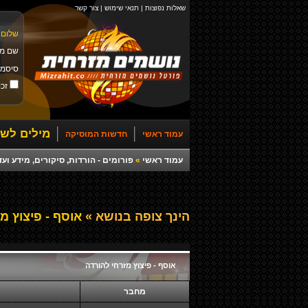
שאלות נפוצות
|
תנאי שימוש
|
צור קשר
שלום 
שם מ
סיסמ
זכו
מילים לשי
עמוד ראשי
חדשות המוסיקה
עמוד ראשי
»
פורומים - הורדות, סיקורים, מידע ועד
הינך צופה בנושא »
אוסף - פיצוץ מז
אוסף - פיצוץ מזרחי להורדה
מחבר