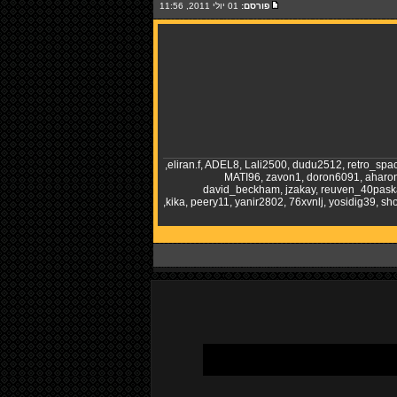
פורסם:
01 יולי 2011, 11:56
,
eliran.f
,
ADEL8
,
Lali2500
,
dudu2512
,
retro_spa
MATI96
,
zavon1
,
doron6091
,
aharo
david_beckham
,
jzakay
,
reuven_40pask
,
kika
,
peery11
,
yanir2802
,
76xvnlj
,
yosidig39
,
sh