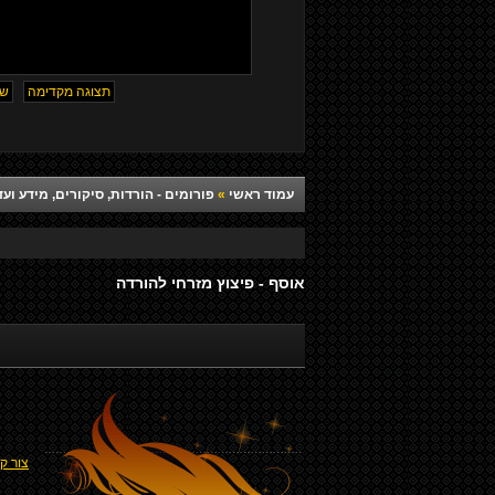
עמוד ראשי
»
פורומים - הורדות, סיקורים, מידע ועד
אוסף - פיצוץ מזרחי להורדה
צור ק