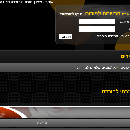
אוסף - פיצוץ מזרחי להורדה F2H הורדה ישירה מילים צלצול פלייבק רמיקס יוטיוב
הרשמה לפורום
אורח,
|
הוסף למועדפים
שתמש
ה
ר אותי |
שכחתי סיסמה
רים
כונים.
»
אלבומים מלאים להורדה
רחי להורדה
הודעה