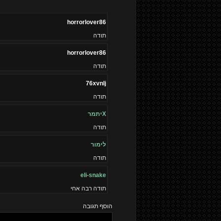
horrorlover86
תודה
horrorlover86
תודה
76xvnlj
תודה
Xיתמר
תודה
לימור
תודה
eli-snake
תודה רבה אחי
הוסף תגובה