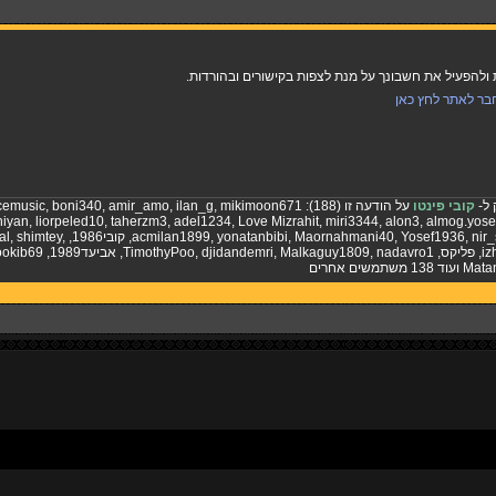
להפעיל את חשבונך על מנת לצפות בקישורים ובהורדות.
בר לאתר לחץ כאן
 ל-
קובי פינטו
על הודעה זו (188):
mikimoon671
,
ilan_g
,
amir_amo
,
boni340
,
cemusic
niyan
,
liorpeled10
,
taherzm3
,
adel1234
,
Love Mizrahit
,
miri3344
,
alon3
,
almog.yose
nir_
,
Yosef1936
,
Maornahmani40
,
yonatanbibi
,
acmilan1899
,
קובי1986
,
,
shimtey
,
al
iz
,
פליקס
,
nadavro1
,
Malkaguy1809
,
djidandemri
,
TimothyPoo
,
אביעד1989
,
ookib69
Mata
ועוד 138 משתמשים אחרים