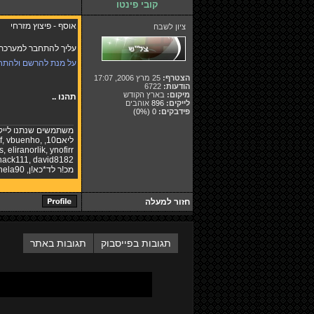
קובי פינטו
אוסף - פיצוץ מזרחי
ציון לשבח
עליך להתחבר למערכת ו
על מנת להרשם ולהתח
הצטרף:
25 מרץ 2006, 17:07
הודעות:
6722
מיקום:
בארץ הקודש
תהנו ..
לייקים:
896
אוהבים
פידבקים:
0
(0%)
משתמשים שנתנו לייק
ליאם10
,
,
vbuenho
,
f
s
,
eliranorlik
,
ynofirr
hack111
,
david8182
מכ!ר לד*כא!ן
,
nela90
חזור למעלה
תגובות בפייסבוק
תגובות באתר