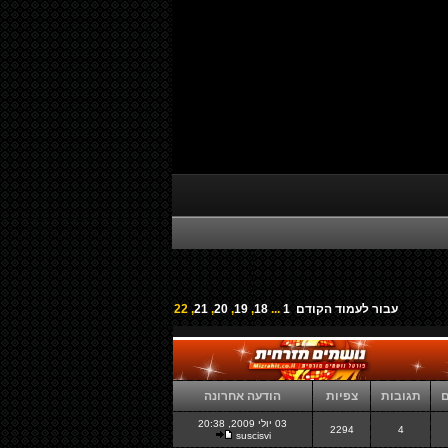
עבור לעמוד
הקודם
1
...
18
,
19
,
20
,
21
,
22
ם
תגובות
צפיות
הודעה אחרונה
03 יולי 2009, 20:38
2294
4
suscisvi