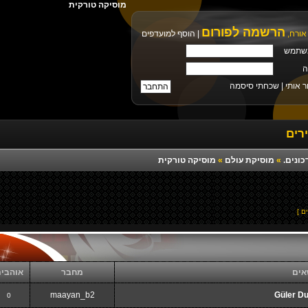
מוסיקה טורקית
הרשמה לפורום
אורח,
|
הוסף למועדפים
שתמש
ה
ר אותי |
שכחתי סיסמה
רים
כונים.
»
מוסיקת עולם
»
מוסיקה טורקית
אים
מחבר
אוהבי
maayan_b2
Güler D
0