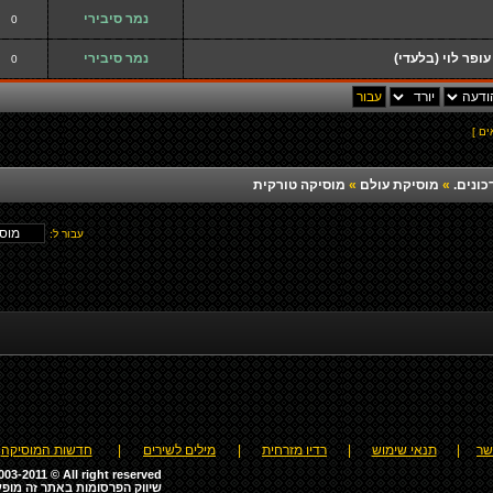
נמר סיבירי
0
ופר לוי (בלעדי)
נמר סיבירי
0
כונים.
»
מוסיקת עולם
»
מוסיקה טורקית
עבור ל:
שר
|
תנאי שימוש
|
רדיו מזרחית
|
מילים לשירים
|
חדשות המוסיקה
03-2011 © All right reserved
שיווק הפרסומות באתר זה מופע