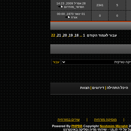
28 אפריל 2009, 14:23
2341
5
הפרפר_מהדרום
01 ינואר 1970, 00:00
0
0
אורח
עבור לעמוד
הקודם
1
...
18
,
19
,
20
,
21
,
22
היכל התהילה
|
דירוגים
|
הצוות
|
מוסיקה מזרחית
|
שירים במזרחית
Powered By
PHPBB
Copyright
Noshmim Mizrahit
20
ל על ידי
@.מ.י - שירותי מדיה וסליקה באינטרנט