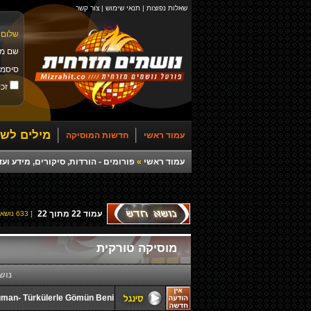
שאלות נפוצות
|
תנאי שימוש
|
צור קשר
שלום 
שם מ
סיסמ
זכו
מילים לשי
עמוד ראשי
חדשות המוסיקה
עמוד ראשי
»
פורומים - הורדות, סיקורים, מידע ועד
עמוד
22
מתוך
22
[ 633 נושאים ]
מוסיקה טורקית
נוש
uman- Türkülerle Gömün Beni