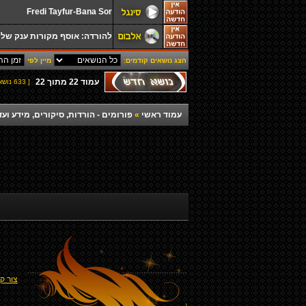
Fredi Tayfur-Bana Sor
להורדה: אוסף מקורות ענק של ע
הצג נושאים קודמים:
מיין לפי
עמוד
22
מתוך
22
[ 633 נושאים ]
עמוד ראשי
»
פורומים - הורדות, סיקורים, מידע ועד
צור ק