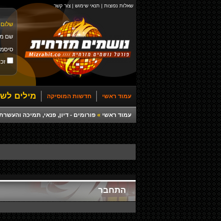
שאלות נפוצות
|
תנאי שימוש
|
צור קשר
שלום 
שם מ
סיסמ
זכו
מילים לשי
עמוד ראשי
חדשות המוסיקה
עמוד ראשי
»
פורומים - דיון, פנאי, תמיכה והעש
התחבר