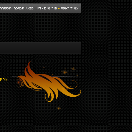
עמוד ראשי
»
פורומים - דיון, פנאי, תמיכה והעש
צור ק